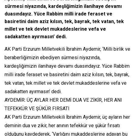
sürmesi niyazında, kardeşliğimizin ilanihaye devamı
duasındayız. Yüce Rabbim milli irade feraset ve
basiretini daim aziz kılsın, tek, bayrak, tek vatan, tek
millet ve tek devlet mukaddeslerine vefa ve
sadakatten ayırmasın’ dedi.
AK Parti Erzurum Milletvekili İbrahim Aydemir, ‘Milli birlik ve
beraberliğimizin ebediyen sürmesi niyazında,
kardeşliğimizin ilanihaye devamı duasındayız. Yüce Rabbim
milli irade feraset ve basiretini daim aziz kılsın, tek, bayrak,
tek vatan, tek millet ve tek devlet mukaddeslerine vefa ve
sadakatten ayırmasın’ dedi.
AYDEMİR: ÜÇ AYLAR HER DEMİ DUA VE ZİKİR, HER ANI
TEFEKKÜR VE ŞÜKÜR FIRSATI
AK Parti Erzurum Milletvekili İbrahim Aydemir, üç ayların her
deminin dua ve zikir, her anının tefekkür ve şükür fırsatı
olduğunu kaydederek, ‘Varlığını mukaddeslerine adayan bu