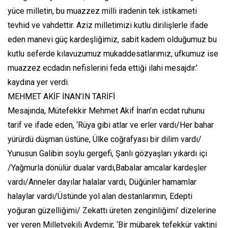
yüce milletin, bu muazzez milli iradenin tek istikameti
tevhid ve vahdettir. Aziz milletimizi kutlu dirilişlerle ifade
eden manevi güç kardeşliğimiz, sabit kadem olduğumuz bu
kutlu seferde kılavuzumuz mukaddesatlarımız, ufkumuz ise
muazzez ecdadın nefislerini feda ettiği ilahi mesajdır.’
kaydına yer verdi.
MEHMET AKİF İNAN’IN TARİFİ
Mesajında, Mütefekkir Mehmet Akif İnan’ın ecdat ruhunu
tarif ve ifade eden, ‘Rüya gibi atlar ve erler vardı/Her bahar
yürürdü düşman üstüne, Ülke coğrafyası bir dilim vardı/
Yunusun Galibin soylu gergefi, Şanlı gözyaşları yıkardı içi
/Yağmurla dönülür dualar vardı,Babalar amcalar kardeşler
vardı/Anneler dayılar halalar vardı, Düğünler hamamlar
halaylar vardı/Üstünde yol alan destanlarımın, Edepti
yoğuran güzelliğimi/ Zekattı üreten zenginliğimi’ dizelerine
yer veren Milletvekili Aydemir, ‘Bir mübarek tefekkür vaktini