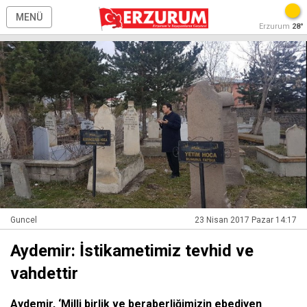
MENÜ
Erzurum
28°
Guncel
23 Nisan 2017 Pazar 14:17
Aydemir: İstikametimiz tevhid ve
vahdettir
Aydemir, ‘Milli birlik ve beraberliğimizin ebediyen