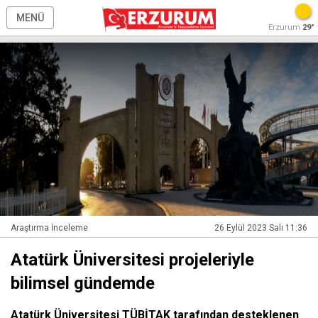
MENÜ
Erzurum
29°
Araştırma İnceleme
26 Eylül 2023 Salı 11:36
Atatürk Üniversitesi projeleriyle
bilimsel gündemde
Atatürk Üniversitesi TÜBİTAK tarafından desteklenen