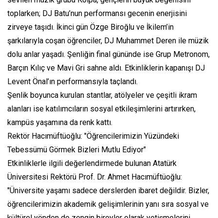
toplarken; DJ Batu’nun performansı gecenin enerjisini
zirveye taşıdı. İkinci gün Özge Biroğlu ve İkilem’in
şarkılarıyla coşan öğrenciler, DJ Muhammet Deren ile müzik
dolu anlar yaşadı. Şenliğin final gününde ise Grup Metronom,
Barçın Kılıç ve Mavi Gri sahne aldı. Etkinliklerin kapanışı DJ
Levent Önal’ın performansıyla taçlandı.
Şenlik boyunca kurulan stantlar, atölyeler ve çeşitli ikram
alanları ise katılımcıların sosyal etkileşimlerini artırırken,
kampüs yaşamına da renk kattı.
Rektör Hacımüftüoğlu: "Öğrencilerimizin Yüzündeki
Tebessümü Görmek Bizleri Mutlu Ediyor"
Etkinliklerle ilgili değerlendirmede bulunan Atatürk
Üniversitesi Rektörü Prof. Dr. Ahmet Hacımüftüoğlu:
"Üniversite yaşamı sadece derslerden ibaret değildir. Bizler,
öğrencilerimizin akademik gelişimlerinin yanı sıra sosyal ve
kültürel yönden de zengin bireyler olarak yetişmelerini