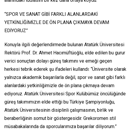
alanındaki iddiasını bir kez daha ortaya koydu.
“SPOR VE SANAT GİBİ FARKLI ALANLARDAKİ
YETKİNLİĞİMİZLE DE ÖN PLANA ÇIKMAYA DEVAM
EDİYORUZ”
Konuyla ilgili değerlendirmede bulunan Atatürk Üniversitesi
Rektörü Prof. Dr. Ahmet Hacımüftüoğlu, elde edilen bu gurur
verici sonuçtan dolayı güreş takımını ve emeği geçen
herkesi tebrik ederek şu ifadeleri kullandı: “Üniversite olarak
yalnızca akademik başarılarla değil, spor ve sanat gibi farklı
alanlardaki yetkinliğimizle de ön plana çıkmaya devam
ediyoruz. Atatürk Üniversitesi Spor Kulübümüz öncülüğünde
güreş takımımızın elde ettiği bu Türkiye Şampiyonluğu,
Atatürk Üniversitesinin disiplinli çalışmasının, birlik ve
beraberliğinin somut bir göstergesidir. Grekoromen stil
müsabakalarında da sporcularımıza başarılar diliyorum.”