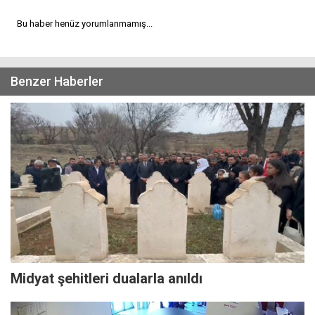
Bu haber henüz yorumlanmamış...
Benzer Haberler
Midyat şehitleri dualarla anıldı