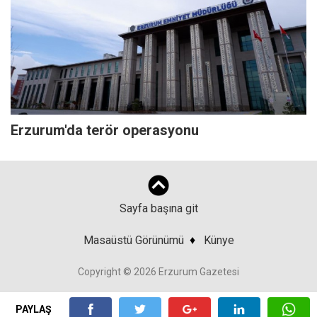
Erzurum'da terör operasyonu
Sayfa başına git
Masaüstü Görünümü
♦
Künye
Copyright © 2026 Erzurum Gazetesi
PAYLAŞ