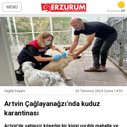
MENÜ
Erzurum
30°
Sağlık-Yaşam
26 Temmuz 2024 Cuma 14:55
Artvin Çağlayanağzı’nda kuduz
karantinası
Artvin'de sahipsiz köpeğin bir kişiyi ısırdığı mahalle ve