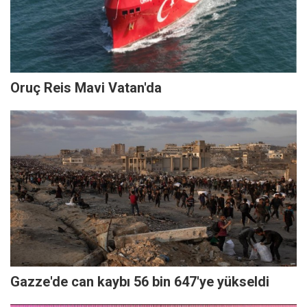
Oruç Reis Mavi Vatan'da
Gazze'de can kaybı 56 bin 647'ye yükseldi