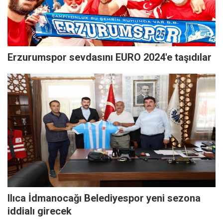
Erzurumspor sevdasını EURO 2024'e taşıdılar
Ilıca İdmanocağı Belediyespor yeni sezona
iddialı girecek