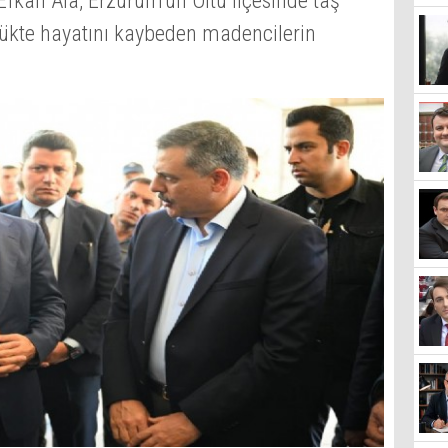
Efkan Ala, Erzurum'un Oltu ilçesinde taş
kte hayatını kaybeden madencilerin