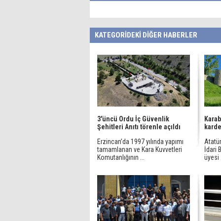
KATEGORİDEKİ DİĞER HABERLER
3'üncü Ordu İç Güvenlik
Karab
Şehitleri Anıtı törenle açıldı
karde
Erzincan’da 1997 yılında yapımı
Atatür
tamamlanan ve Kara Kuvvetleri
İdari 
Komutanlığının ...
üyesi .