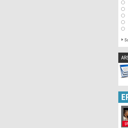
So
AR
E
Şİ