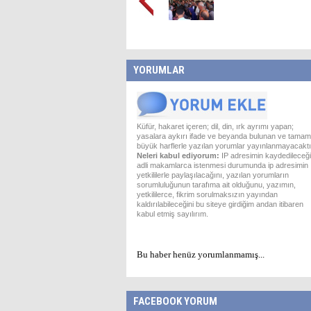
YORUMLAR
Küfür, hakaret içeren; dil, din, ırk ayrımı yapan;
yasalara aykırı ifade ve beyanda bulunan ve tamam
büyük harflerle yazılan yorumlar yayınlanmayacaktı
Neleri kabul ediyorum:
IP adresimin kaydedileceği
adli makamlarca istenmesi durumunda ip adresimin
yetkililerle paylaşılacağını, yazılan yorumların
sorumluluğunun tarafıma ait olduğunu, yazımın,
yetkililerce, fikrim sorulmaksızın yayından
kaldırılabileceğini bu siteye girdiğim andan itibaren
kabul etmiş sayılırım.
Bu haber henüz yorumlanmamış...
FACEBOOK YORUM