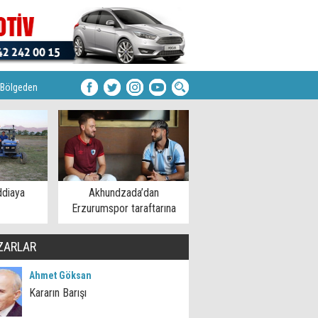
Bölgeden
ddiaya
Akhundzada’dan
Erzurumspor taraftarına
mesaj
ZARLAR
Ahmet Göksan
Kararın Barışı