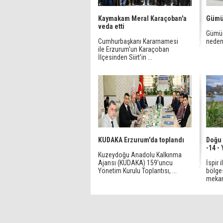
Kaymakam Meral Karaçoban'a
Gümü
veda etti
Gümüş
Cumhurbaşkanı Kararnamesi
nedeni
ile Erzurum'un Karaçoban
İlçesinden Siirt’in ...
KUDAKA Erzurum'da toplandı
Doğu 
-14 -
Kuzeydoğu Anadolu Kalkınma
Ajansı (KUDAKA) 159’uncu
İspir 
Yönetim Kurulu Toplantısı, ...
bölge
mekan