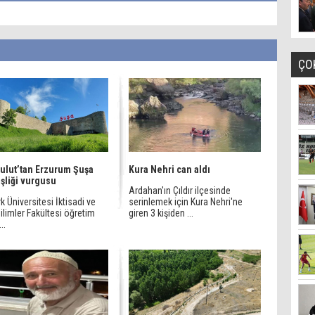
ÇO
ulut’tan Erzurum Şuşa
Kura Nehri can aldı
şliği vurgusu
Ardahan'ın Çıldır ilçesinde
k Üniversitesi İktisadi ve
serinlemek için Kura Nehri'ne
Bilimler Fakültesi öğretim
giren 3 kişiden ...
..