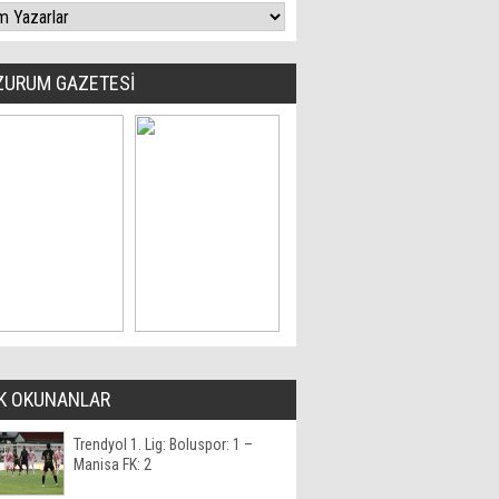
ZURUM GAZETESİ
K OKUNANLAR
Trendyol 1. Lig: Boluspor: 1 –
Manisa FK: 2