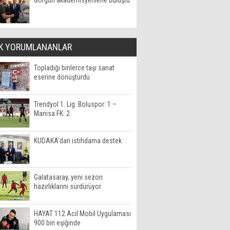
Görgün akademisyenlerle buluştu
K YORUMLANANLAR
Topladığı binlerce taşı sanat
eserine dönüştürdü
Trendyol 1. Lig: Boluspor: 1 –
Manisa FK: 2
KUDAKA'dan istihdama destek
Galatasaray, yeni sezon
hazırlıklarını sürdürüyor
HAYAT 112 Acil Mobil Uygulaması
900 bin eşiğinde