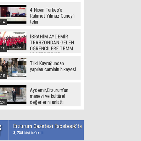
(720p)
4 Nisan Türkeş'e
Rahmet Yılmaz Güney'i
telin
:14
İBRAHİM AYDEMİR
TRABZONDAN GELEN
ÖĞRENCİLERE TBMM
:15
Yİ GEZDİRİYOR
Tilki Kuyruğundan
yapılan caminin hikayesi
:18
Aydemir,Erzurum'un
manevi ve kültürel
değerlerini anlattı
:24
Erzurum Gazetesi Facebook'ta
3,738
kişi beğendi