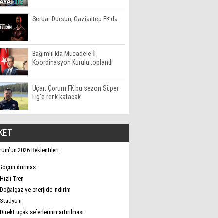
Serdar Dursun, Gaziantep FK'da
Bağımlılıkla Mücadele İl
Koordinasyon Kurulu toplandı
Uçar: Çorum FK bu sezon Süper
Lig'e renk katacak
KET
rum’un 2026 Beklentileri:
Göçün durması
Hızlı Tren
Doğalgaz ve enerjide indirim
Stadyum
Direkt uçak seferlerinin artırılması