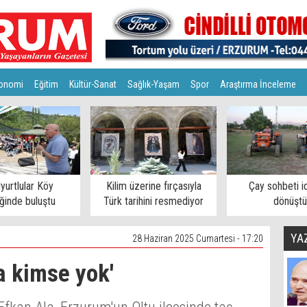
onomi
Eğitim
Kültür-Sanat
Sağlık-Yaşam
Spor
Araştırma İnceleme
lyurtlular Köy
Kilim üzerine fırçasıyla
Çay sohbeti i
iğinde buluştu
Türk tarihini resmediyor
dönüştü
YA
28 Haziran 2025 Cumartesi - 17:20
a kimse yok'