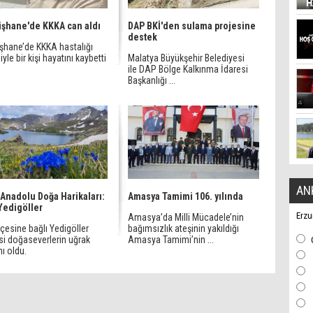
şhane'de KKKA can aldı
DAP BKİ'den sulama projesine
destek
hane’de KKKA hastalığı
yle bir kişi hayatını kaybetti
Malatya Büyükşehir Belediyesi
ile DAP Bölge Kalkınma İdaresi
Başkanlığı ...
AN
Anadolu Doğa Harikaları:
Amasya Tamimi 106. yılında
 Yedigöller
Erzu
Amasya’da Milli Mücadele’nin
ilçesine bağlı Yedigöller
bağımsızlık ateşinin yakıldığı
si doğaseverlerin uğrak
Amasya Tamimi’nin ...
ı oldu.