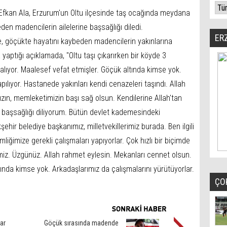
 Efkan Ala, Erzurum'un Oltu ilçesinde taş ocağında meydana
en madencilerin ailelerine başsağlığı diledi.
ER
, göçükte hayatını kaybeden madencilerin yakınlarına
 yaptığı açıklamada, "Oltu taşı çıkarırken bir köyde 3
alıyor. Maalesef vefat etmişler. Göçük altında kimse yok.
yapılıyor. Hastanede yakınları kendi cenazeleri taşındı. Allah
zın, memleketimizin başı sağ olsun. Kendilerine Allah'tan
a başsağlığı diliyorum. Bütün devlet kademesindeki
şehir belediye başkanımız, milletvekillerimiz burada. Ben ilgili
liğimize gerekli çalışmaları yapıyorlar. Çok hızlı bir biçimde
imiz. Üzgünüz. Allah rahmet eylesin. Mekanları cennet olsun.
nda kimse yok. Arkadaşlarımız da çalışmalarını yürütüyorlar.
ÇO
ar
Göçük sırasında madende