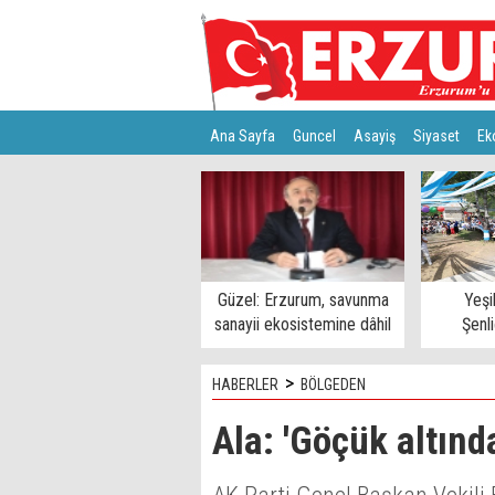
Ana Sayfa
Guncel
Asayiş
Siyaset
Ek
Türkiye
Teknoloji
Güzel: Erzurum, savunma
Yeşi
sanayii ekosistemine dâhil
Şenl
edilmeli
>
HABERLER
BÖLGEDEN
Ala: 'Göçük altınd