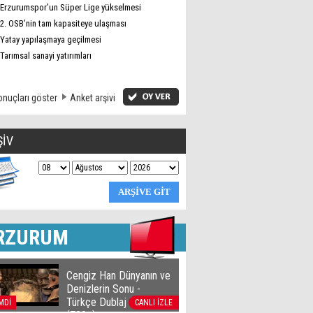
Erzurumspor’un Süper Lige yükselmesi
2. OSB’nin tam kapasiteye ulaşması
Yatay yapılaşmaya geçilmesi
Tarımsal sanayi yatırımları
nuçları göster
Anket arşivi
ŞİV
RZURUM
Cengiz Han Dünyanın ve
Denizlerin Sonu -
Türkçe Dublaj film izle
MDİ
CANLI İZLE