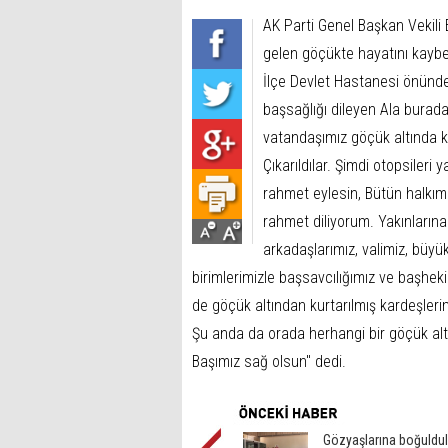
AK Parti Genel Başkan Vekili
gelen göçükte hayatını kaybed
İlçe Devlet Hastanesi önünde
başsağlığı dileyen Ala burada
vatandaşımız göçük altında k
Çıkarıldılar. Şimdi otopsileri 
rahmet eylesin, Bütün halkımı
rahmet diliyorum. Yakınların
arkadaşlarımız, valimiz, büyük
birimlerimizle başsavcılığımız ve başhekim
de göçük altından kurtarılmış kardeşler
Şu anda da orada herhangi bir göçük altı
Başımız sağ olsun" dedi.
Gözyaşlarına boğuldul