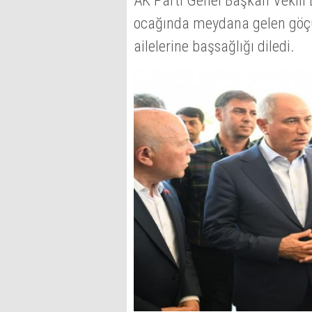
AK Parti Genel Başkan Vekili 
ocağında meydana gelen göçü
ailelerine başsağlığı diledi.