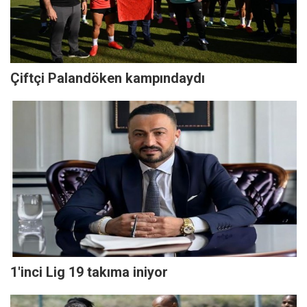
Çiftçi Palandöken kampındaydı
1'inci Lig 19 takıma iniyor