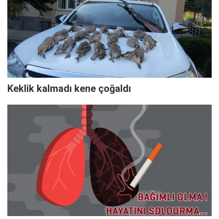
Keklik kalmadı kene çoğaldı