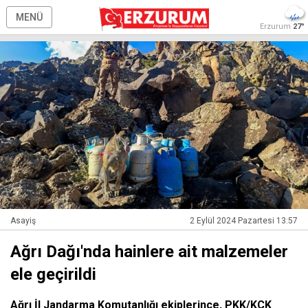
MENÜ
Erzurum
27°
Asayiş
2 Eylül 2024 Pazartesi 13:57
Ağrı Dağı'nda hainlere ait malzemeler
ele geçirildi
Ağrı İl Jandarma Komutanlığı ekiplerince, PKK/KCK