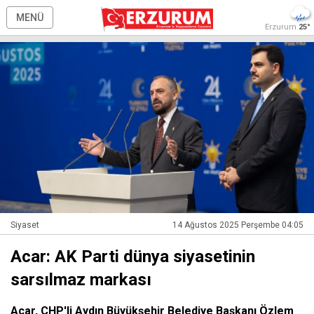
MENÜ
Erzurum
25°
Siyaset
14 Ağustos 2025 Perşembe 04:05
Acar: AK Parti dünya siyasetinin
sarsılmaz markası
Acar, CHP'li Aydın Büyükşehir Belediye Başkanı Özlem