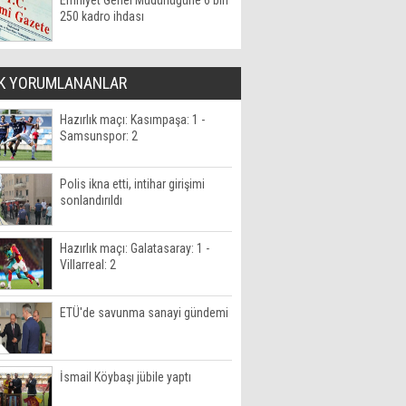
Emniyet Genel Müdürlüğüne 6 bin
250 kadro ihdası
K YORUMLANANLAR
Hazırlık maçı: Kasımpaşa: 1 -
Samsunspor: 2
Polis ikna etti, intihar girişimi
sonlandırıldı
Hazırlık maçı: Galatasaray: 1 -
Villarreal: 2
ETÜ'de savunma sanayi gündemi
İsmail Köybaşı jübile yaptı