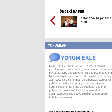
Karabacak başarısıyla
oldu
YORUMLAR
Küfür, hakaret içeren; dil, din, ırk ayrımı yapan;
yasalara aykırı ifade ve beyanda bulunan ve tamam
büyük harflerle yazılan yorumlar yayınlanmayacaktı
Neleri kabul ediyorum:
IP adresimin kaydedileceği
adli makamlarca istenmesi durumunda ip adresimin
yetkililerle paylaşılacağını, yazılan yorumların
sorumluluğunun tarafıma ait olduğunu, yazımın,
yetkililerce, fikrim sorulmaksızın yayından
kaldırılabileceğini bu siteye girdiğim andan itibaren
kabul etmiş sayılırım.
Bu haber henüz yorumlanmamış...