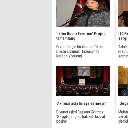
‘İklim Dostu Erzurum’ Projesi
‘12 E
tamamlandı
Yargı
Erzurum için bir ilk olan “İklim
Adale
Dostu Erzurum: Erzurum İli
Erzur
Karbon Yöntemi ...
semine
‘Aklınızı asla kiraya vermeyin’
‘Geçm
Diyanet İşleri Başkanı Görmez.
Muham
‘Sevgili gençler, hakikati bizzat
ayı o
peşine ...
girdiğ