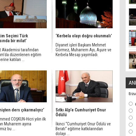
kim Seçimi Türk
‘Kerbela olayı doğru okunmalı’
sında bir milat’
Diyanet işleri Başkanı Mehmet
t Akademisi tarafından
Görmez, Muharrem Ayı, Aşure ve
um’da düzenlenen eğitim
Kerbela Mesajı yayımladı.
rine katılan ...
AN
Erzu
işten ders çıkarmalıyız’
Sıtkı Alp’e Cumhuriyet Onur
Ödülü
med COŞKUN-Hicri yılın ilk
lan Muharrem ayına
İkinci “Cumhuriyet Onur Ödülü ve
imiz bu ...
Beratı” eğitime katkılarından
dolayı ...