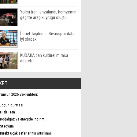
Yolcu treni arızalandı, hemzemin
geçitte araç kuyruğu oluştu
İsmet Taşdemir: Sivasspor daha
iyi olacak
KUDAKA'dan kültürel mirasa
destek
KET
rum’un 2026 Beklentileri:
Göçün durması
Hızlı Tren
Doğalgaz ve enerjide indirim
Stadyum
Direkt uçak seferlerinin artırılması