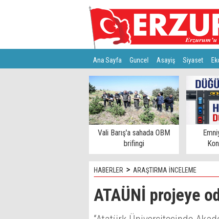
Ana Sayfa
Guncel
Asayiş
Siyaset
Ek
Türkiye
Teknoloji
Vali Barış'a sahada OBM
Emni
brifingi
Kon
>
HABERLER
ARAŞTIRMA İNCELEME
ATAÜNİ projeye o