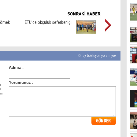
 örnek
ETÜ’de okçuluk seferberliği
Onay bekleyen yorum yok.
ı
r.
ni,