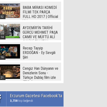
BABA MİRASI KOMEDİ
FİLMİ TEK PARÇA
FULL HD 2017 | Official
:52
Video
AYDEMİR'İN TARİHİ
GÜRCÜ MEHMET PAŞA
CAMİİ VE MÜFTÜ ALİ
:14
AVNİ'Yİ TANITIM
Recep Tayyip
ERDOĞAN - Ey Sevgili
Şiiri
:16
Cengiz Han Dünyanın ve
Denizlerin Sonu -
Türkçe Dublaj film izle
:21
(720p)
Erzurum Gazetesi Facebook'ta
3,738
kişi beğendi