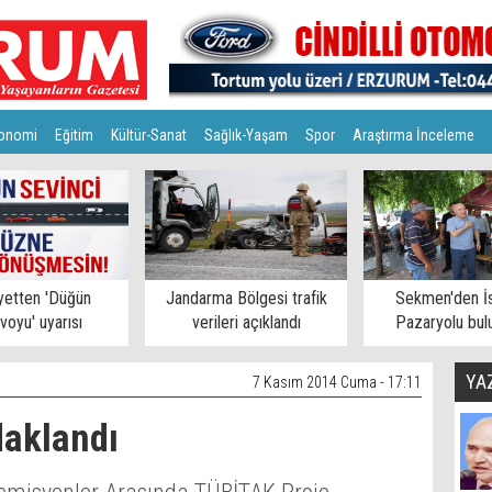
onomi
Eğitim
Kültür-Sanat
Sağlık-Yaşam
Spor
Araştırma İnceleme
yetten 'Düğün
Jandarma Bölgesi trafik
Sekmen'den İs
voyu' uyarısı
verileri açıklandı
Pazaryolu bul
YA
7 Kasım 2014 Cuma - 17:11
daklandı