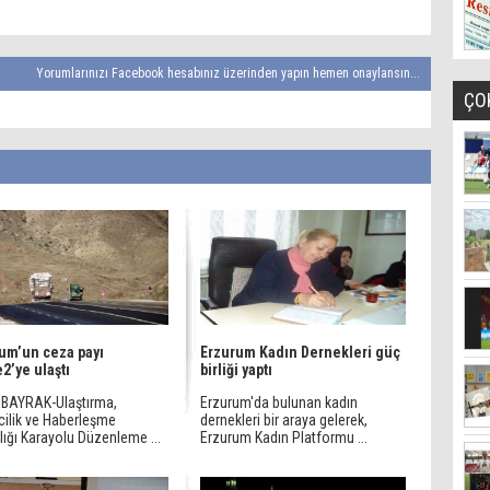
Yorumlarınızı Facebook hesabınız üzerinden yapın hemen onaylansın...
ÇO
um’un ceza payı
Erzurum Kadın Dernekleri güç
2’ye ulaştı
birliği yaptı
 BAYRAK-Ulaştırma,
Erzurum'da bulunan kadın
cilik ve Haberleşme
dernekleri bir araya gelerek,
ığı Karayolu Düzenleme ...
Erzurum Kadın Platformu ...