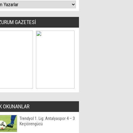
ZURUM GAZETESİ
K OKUNANLAR
Trendyol 1. Lig: Antalyaspor 4 – 3
Keçiörengücü