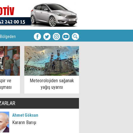
Bölgeden
pir ve
Meteorolojiden sağanak
uşması
yağış uyarısı
ZARLAR
Ahmet Göksan
Kararın Barışı