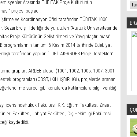
demisyenler Arasında TÜBİTAK Proje Kültürünün
lması” projesi başladı.
eliştirme ve Koordinasyon Ofisi tarafından TÜBİTAK 1000
ER
 Sezai Ercişli liderliğinde yürütülen “Atatürk Üniversitesinde
ak Proje Kültürünün Geliştirilmesi ve Yaygınlaştırılması”
B programlarının tanıtımı 6 Kasım 2014 tarihinde Edebiyat
Ercişli tarafından yapılan ‘TÜBİTAK-ARDEB Proje Destekleri’
tırma grupları, ARDEB ulusal (1001, 1002, 1005, 1007, 3001,
ı destek programları (COST, İKİLİ İŞBİRLİĞİ), projelerde aranan
değerlendirme süreci gibi konularda katılımcılara bilgi verildiği
ı içerisindeHukuk Fakültesi, K.K. Eğitim Fakültesi, Ziraat
ÇO
rünleri Fakültesi, İlahiyat Fakültesi, Diş Hekimliği Fakültesi,
ceği kaydedildi.