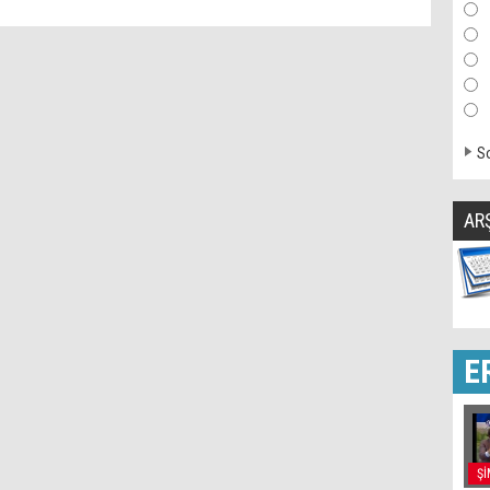
So
AR
E
Şİ