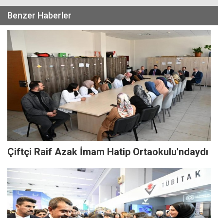
Benzer Haberler
Çiftçi Raif Azak İmam Hatip Ortaokulu'ndaydı