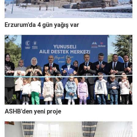
Erzurum'da 4 gün yağış var
ASHB'den yeni proje