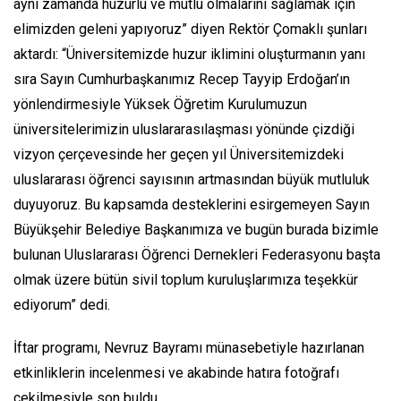
aynı zamanda huzurlu ve mutlu olmalarını sağlamak için
elimizden geleni yapıyoruz” diyen Rektör Çomaklı şunları
aktardı: “Üniversitemizde huzur iklimini oluşturmanın yanı
sıra Sayın Cumhurbaşkanımız Recep Tayyip Erdoğan’ın
yönlendirmesiyle Yüksek Öğretim Kurulumuzun
üniversitelerimizin uluslararasılaşması yönünde çizdiği
vizyon çerçevesinde her geçen yıl Üniversitemizdeki
uluslararası öğrenci sayısının artmasından büyük mutluluk
duyuyoruz. Bu kapsamda desteklerini esirgemeyen Sayın
Büyükşehir Belediye Başkanımıza ve bugün burada bizimle
bulunan Uluslararası Öğrenci Dernekleri Federasyonu başta
olmak üzere bütün sivil toplum kuruluşlarımıza teşekkür
ediyorum” dedi.
İftar programı, Nevruz Bayramı münasebetiyle hazırlanan
etkinliklerin incelenmesi ve akabinde hatıra fotoğrafı
çekilmesiyle son buldu.