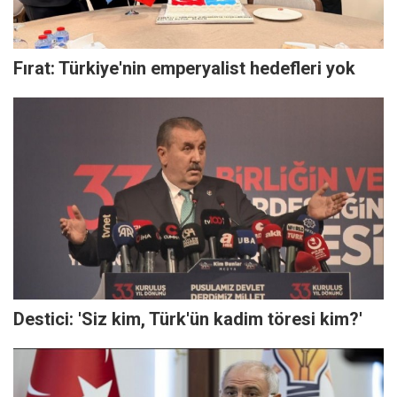
Fırat: Türkiye'nin emperyalist hedefleri yok
Destici: 'Siz kim, Türk'ün kadim töresi kim?'