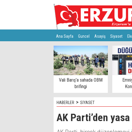
Ana Sayfa
Guncel
Asayiş
Siyaset
Ek
Türkiye
Teknoloji
Vali Barış'a sahada OBM
Emni
brifingi
Kon
>
HABERLER
SİYASET
AK Parti’den yasa 