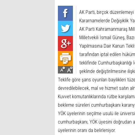
AK Parti, birçok düzenlemey
Kararnamelerde Değişiklik Ya
AK Parti Kahramanmaraş Mille
Milletvekili İsmail Güneş, B
Yapılmasına Dair Kanun Tekli
tarafından iptal edilen hüküm
teklifinde Cumhurbaşkanlığı İd
şeklinde değiştirilmesine ili
Teklife göre şans oyunları bayilikleri tü
devredilebilecek, mal ve hizmet satın al
Kuvvet komutanlıklarında rütbe karşılama
bekleme süreleri cumhurbaşkanı kararıyla
YÖK üyelerinin seçilme usulü ile ünivers
cumhurbaşkanı, YÖK üyesini doğrudan at
üyelerinin oranı da belirleniyor.