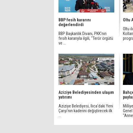
BBP fesih kararını
Oltu 
değerlendirdi
Oltu i
BBP Başkanlık Divanı, PKK'nın
Kollar
fesih kararıyla ilgili, "Terör örgütü
progr
ve ...
Aziziye Belediyesinden ulaşım
Bahçe
yatırımı
payla
Aziziye Belediyesi, Ilıca’daki Yeni
Milliy
Çarşı’nın kaderini değiştirecek ilk
Genel 
...
"Annel