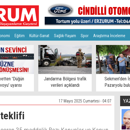
onomi
Eğitim
Kültür-Sanat
Sağlık-Yaşam
Spor
Araştırma İnceleme
yetten 'Düğün
Jandarma Bölgesi trafik
Sekmen'den İs
voyu' uyarısı
verileri açıklandı
Pazaryolu bul
YA
17 Mayıs 2025 Cumartesi - 04:07
teklifi