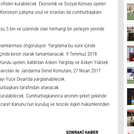
n ofisleri kurabilecek. Ekonomik ve Sosyal Konsey üyeleri
 Konseyin çalışma usul ve esasları da cumhurbaşkanı
su 5 bin ve üzerinde olan herhangi bir yerleşim yerinde
mamlanması öngörülüyor. Yargılama bu süre içinde
 içinde kesin olarak tamamlanacak. 9 Temmuz 2018
 Kurulu üyeleri, kaldırılan Askeri Yargıtay ve Askeri Yüksek
savcıları ile Jandarma Genel Komutanı, 27 Nisan 2017
layı Yüce Divan’da yargılanabilecek.
hurbaşkanı tarafından atanacak.
 kurulabilecek. Cumhurbaşkanınca anonim şirket şeklinde
icaret Kanunu'nun kuruluş ve tescile ilişkin hükümlerinden