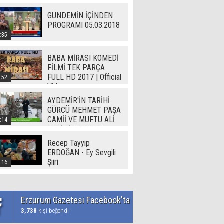
GÜNDEMİN İÇİNDEN
PROGRAMI 05.03.2018
:35
BABA MİRASI KOMEDİ
FİLMİ TEK PARÇA
FULL HD 2017 | Official
:52
Video
AYDEMİR'İN TARİHİ
GÜRCÜ MEHMET PAŞA
CAMİİ VE MÜFTÜ ALİ
:14
AVNİ'Yİ TANITIM
Recep Tayyip
ERDOĞAN - Ey Sevgili
Şiiri
:16
Erzurum Gazetesi Facebook'ta
3,738
kişi beğendi