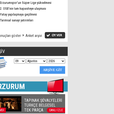
Erzurumspor’un Süper Lige yükselmesi
2. OSB’nin tam kapasiteye ulaşması
Yatay yapılaşmaya geçilmesi
Tarımsal sanayi yatırımları
nuçları göster
Anket arşivi
ŞİV
RZURUM
TAPINAK ŞÖVALYELERİ
TÜRKÇE BELGESEL
TEK PARÇA
MDİ
CANLI İZLE