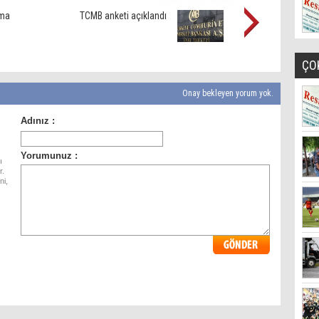
ama
TCMB anketi açıklandı
ÇO
Onay bekleyen yorum yok.
ı
r.
ni,