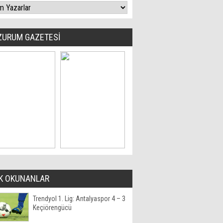
ZURUM GAZETESİ
K OKUNANLAR
Trendyol 1. Lig: Antalyaspor 4 – 3
Keçiörengücü