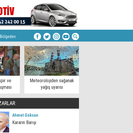
Bölgeden
pir ve
Meteorolojiden sağanak
uşması
yağış uyarısı
ZARLAR
Ahmet Göksan
Kararın Barışı