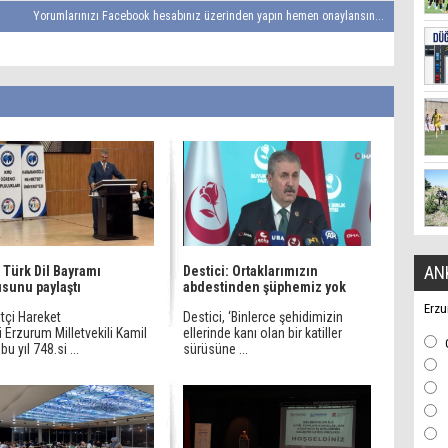
Yorumlarınızı Facebook hesabınız üzerinden yapın hemen onaylansın...
AN
 Türk Dil Bayramı
Destici: Ortaklarımızın
sunu paylaştı
abdestinden şüphemiz yok
Erzu
etçi Hareket
Destici, ‘Binlerce şehidimizin
i Erzurum Milletvekili Kamil
ellerinde kanı olan bir katiller
bu yıl 748.si ...
sürüsüne ...