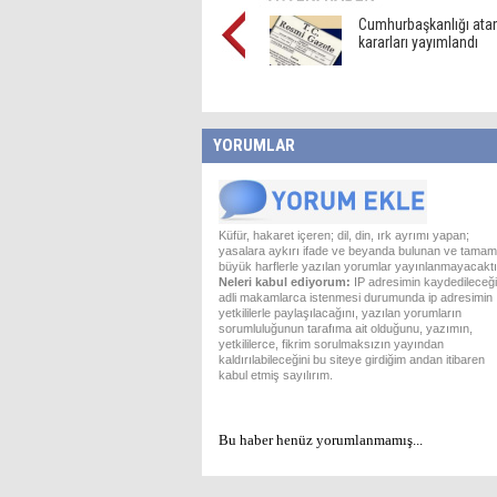
Cumhurbaşkanlığı at
kararları yayımlandı
YORUMLAR
Küfür, hakaret içeren; dil, din, ırk ayrımı yapan;
yasalara aykırı ifade ve beyanda bulunan ve tamam
büyük harflerle yazılan yorumlar yayınlanmayacaktı
Neleri kabul ediyorum:
IP adresimin kaydedileceği
adli makamlarca istenmesi durumunda ip adresimin
yetkililerle paylaşılacağını, yazılan yorumların
sorumluluğunun tarafıma ait olduğunu, yazımın,
yetkililerce, fikrim sorulmaksızın yayından
kaldırılabileceğini bu siteye girdiğim andan itibaren
kabul etmiş sayılırım.
Bu haber henüz yorumlanmamış...