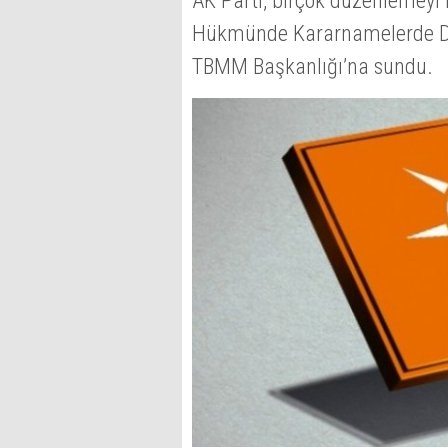
AK Parti, birçok düzenlemeyi
Hükmünde Kararnamelerde Deği
TBMM Başkanlığı’na sundu.