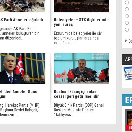
AK Parti Anneleri ağırladı
Belediyeler – STK ilişkilerinde
yeni süreç
lçesinde AK Parti Kadın
ı, anneleri buluşturan bir
Erzurum’da belediyeler ile sivil
am düzenledi.
toplum kuruluşları arasında
So
işbirliğinin ...
AR
li’den Anneler Günü
Destici: İki suç için idam
şımı
cezası geri getirilmelidir
E
etçi Hareket Partisi(MHP)
Büyük Birlik Partisi (BBP) Genel
Başkanı Devlet Bahçeli,
Başkanı Mustafa Destici,
erimizin ...
"Tahliyesiz ...
Şİ