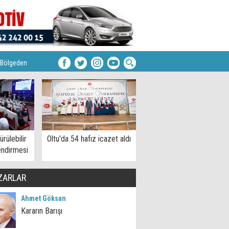
Bölgeden
rülebilir
Oltu'da 54 hafız icazet aldı
endirmesi
ZARLAR
Ahmet Göksan
Kararın Barışı