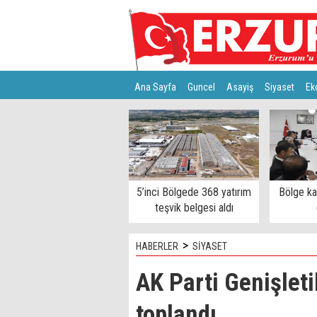
Ana Sayfa
Guncel
Asayiş
Siyaset
Ek
Türkiye
Teknoloji
5’inci Bölgede 368 yatırım
Bölge k
teşvik belgesi aldı
>
HABERLER
SİYASET
AK Parti Genişleti
toplandı