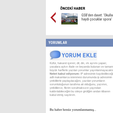
GSB'den davet: 'Okullar
haydi çocuklar spora'
YORUMLAR
Küfür, hakaret içeren; dil, din, ırk ayrımı yapan;
yasalara aykırı ifade ve beyanda bulunan ve tamam
büyük harflerle yazılan yorumlar yayınlanmayacaktı
Neleri kabul ediyorum:
IP adresimin kaydedileceği
adli makamlarca istenmesi durumunda ip adresimin
yetkililerle paylaşılacağını, yazılan yorumların
sorumluluğunun tarafıma ait olduğunu, yazımın,
yetkililerce, fikrim sorulmaksızın yayından
kaldırılabileceğini bu siteye girdiğim andan itibaren
kabul etmiş sayılırım.
Bu haber henüz yorumlanmamış...