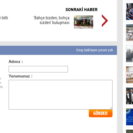
 bitti
'Bahçe bizden, bohça
sizden' buluşması
Onay bekleyen yorum yok.
ı
r.
ni,