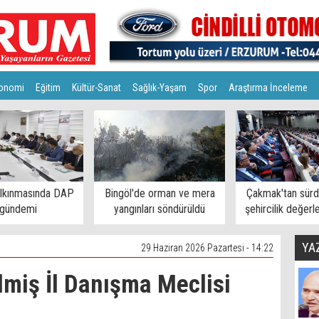
onomi
Eğitim
Kültür-Sanat
Sağlık-Yaşam
Spor
Araştırma İnceleme
alkınmasında DAP
Bingöl'de orman ve mera
Çakmak'tan sürdü
gündemi
yangınları söndürüldü
şehircilik değerl
YA
29 Haziran 2026 Pazartesi - 14:22
lmiş İl Danışma Meclisi