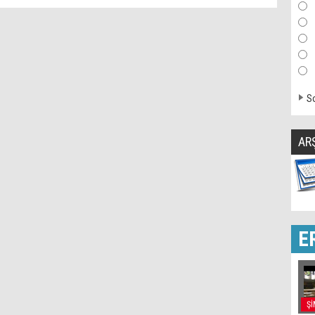
So
AR
E
Şİ