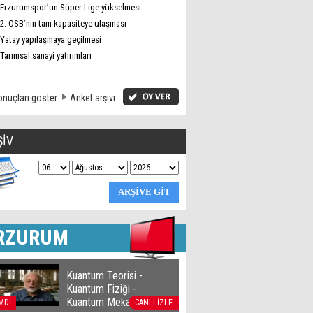
Erzurumspor’un Süper Lige yükselmesi
2. OSB’nin tam kapasiteye ulaşması
Yatay yapılaşmaya geçilmesi
Tarımsal sanayi yatırımları
nuçları göster
Anket arşivi
ŞİV
RZURUM
Kuantum Teorisi -
Kuantum Fiziği -
Kuantum Mekaniği
MDİ
CANLI İZLE