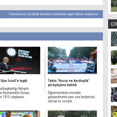
Yorumlarınızı Facebook hesabınız üzerinden yapın hemen onaylansın...
ÇO
’dan İsrail’e tepki
Tekin ‘Huzur ve kardeşlik'
yürüyüşüne katıldı
rbaşkanlığı İletişim
nı Burhanettin Duran,
Öğretmenlerin mesleki
in 1915 olaylarını ...
gelişimlerinin yanı sıra bedensel,
ruhsal ve sosyal ...