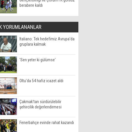
Gençlerbirliği ile Çorum FK golsüz
berabere kaldı
K YORUMLANANLAR
Italiano: Tek hedefimiz Avrupa'da
gruplara kalmak
'Sen yeter ki gülümse'
Oltu'da 54 hafız icazet aldı
Çakmak'tan sürdürülebilir
şehircilik değerlendirmesi
Fenerbahçe evinde rahat kazandı