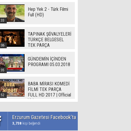
Hep Yek 2 - Türk Filmi
Full (HD)
:33
TAPINAK ŞÖVALYELERİ
TÜRKÇE BELGESEL
TEK PARÇA
:06
GÜNDEMİN İÇİNDEN
PROGRAMI 05.03.2018
:35
BABA MİRASI KOMEDİ
FİLMİ TEK PARÇA
FULL HD 2017 | Official
:52
Video
Erzurum Gazetesi Facebook'ta
3,738
kişi beğendi