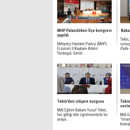
MHP Palandöken İlçe kongresi
Bakan
yapıldı
Tekin
Milliyetçi Hareket Partisi (MHP)
sonuçl
Erzurum İl Başkanı Adem
ifade 
Yurdagül, Genel ...
Tekin'den istişare vurgusu
Tekin
sesle
Milli Eğitim Bakanı Yusuf Tekin,
her gittiği ilde öğretmenlerle bir
Milli 
araya ...
"İmam
branşl