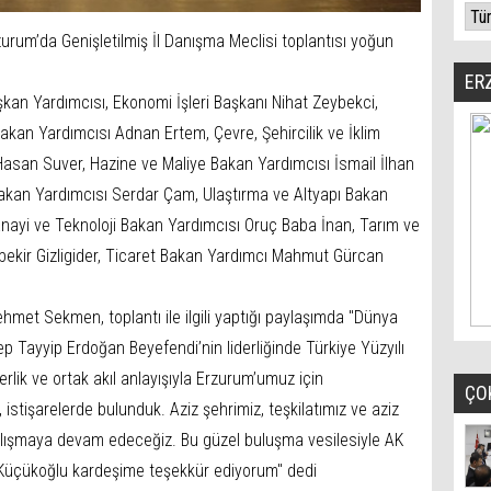
urum’da Genişletilmiş İl Danışma Meclisi toplantısı yoğun
ER
şkan Yardımcısı, Ekonomi İşleri Başkanı Nihat Zeybekci,
akan Yardımcısı Adnan Ertem, Çevre, Şehircilik ve İklim
 Hasan Suver, Hazine ve Maliye Bakan Yardımcısı İsmail İlhan
Bakan Yardımcısı Serdar Çam, Ulaştırma ve Altyapı Bakan
ayi ve Teknoloji Bakan Yardımcısı Oruç Baba İnan, Tarım ve
ekir Gizligider, Ticaret Bakan Yardımcı Mahmut Gürcan
met Sekmen, toplantı ile ilgili yaptığı paylaşımda "Dünya
 Tayyip Erdoğan Beyefendi’nin liderliğinde Türkiye Yüzyılı
erlik ve ortak akıl anlayışıyla Erzurum’umuz için
ÇO
istişarelerde bulunduk. Aziz şehrimiz, teşkilatımız ve aziz
alışmaya devam edeceğiz. Bu güzel buluşma vesilesiyle AK
m Küçükoğlu kardeşime teşekkür ediyorum" dedi