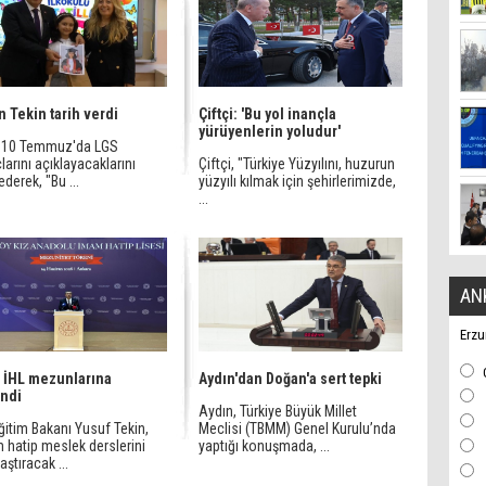
 Tekin tarih verdi
Çiftçi: 'Bu yol inançla
yürüyenlerin yoludur'
, 10 Temmuz'da LGS
arını açıklayacaklarını
Çiftçi, "Türkiye Yüzyılını, huzurun
ederek, "Bu ...
yüzyılı kılmak için şehirlerimizde,
...
AN
Erzu
 İHL mezunlarına
Aydın'dan Doğan'a sert tepki
ndi
Aydın, Türkiye Büyük Millet
Eğitim Bakanı Yusuf Tekin,
Meclisi (TBMM) Genel Kurulu’nda
 hatip meslek derslerini
yaptığı konuşmada, ...
aştıracak ...