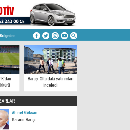
Bölgeden
FK'dan
Baruş, Oltu’daki yatırımları
kkürü
inceledi
ZARLAR
Ahmet Göksan
Kararın Barışı