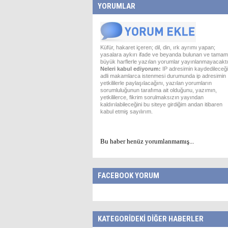
YORUMLAR
Küfür, hakaret içeren; dil, din, ırk ayrımı yapan;
yasalara aykırı ifade ve beyanda bulunan ve tamam
büyük harflerle yazılan yorumlar yayınlanmayacaktı
Neleri kabul ediyorum:
IP adresimin kaydedileceği
adli makamlarca istenmesi durumunda ip adresimin
yetkililerle paylaşılacağını, yazılan yorumların
sorumluluğunun tarafıma ait olduğunu, yazımın,
yetkililerce, fikrim sorulmaksızın yayından
kaldırılabileceğini bu siteye girdiğim andan itibaren
kabul etmiş sayılırım.
Bu haber henüz yorumlanmamış...
FACEBOOK YORUM
KATEGORİDEKİ DİĞER HABERLER