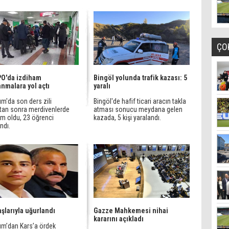
ÇO
O'da izdiham
Bingöl yolunda trafik kazası: 5
anmalara yol açtı
yaralı
m'da son ders zili
Bingöl'de hafif ticari aracın takla
ktan sonra merdivenlerde
atması sonucu meydana gelen
am oldu, 23 öğrenci
kazada, 5 kişi yaralandı.
ndı.
şlarıyla uğurlandı
Gazze Mahkemesi nihai
kararını açıkladı
um’dan Kars’a ördek