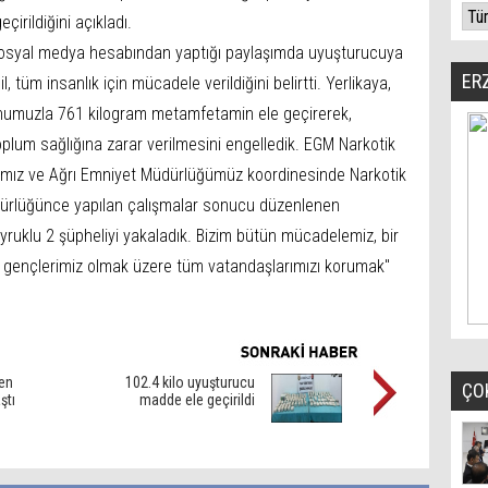
irildiğini açıkladı.
a, sosyal medya hesabından yaptığı paylaşımda uyuşturucuya
ER
, tüm insanlık için mücadele verildiğini belirtti. Yerlikaya,
onumuzla 761 kilogram metamfetamin ele geçirerek,
oplum sağlığına zarar verilmesini engelledik. EGM Narkotik
ımız ve Ağrı Emniyet Müdürlüğümüz koordinesinde Narkotik
ürlüğünce yapılan çalışmalar sonucu düzenlenen
uklu 2 şüpheliyi yakaladık. Bizim bütün mücadelemiz, bir
 gençlerimiz olmak üzere tüm vatandaşlarımızı korumak"
ken
102.4 kilo uyuşturucu
ÇO
ştı
madde ele geçirildi