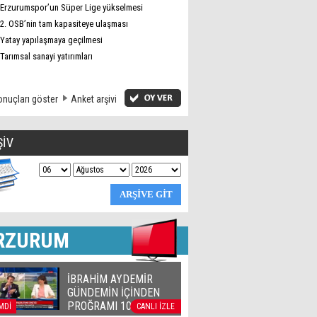
Erzurumspor’un Süper Lige yükselmesi
2. OSB’nin tam kapasiteye ulaşması
Yatay yapılaşmaya geçilmesi
Tarımsal sanayi yatırımları
nuçları göster
Anket arşivi
ŞİV
RZURUM
İBRAHİM AYDEMİR
GÜNDEMİN İÇİNDEN
PROĞRAMI 10 04 2018
MDİ
CANLI İZLE