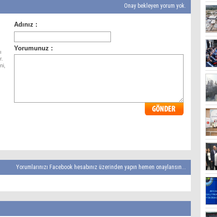
Onay bekleyen yorum yok.
ı
r.
ni,
Yorumlarınızı Facebook hesabınız üzerinden yapın hemen onaylansın...