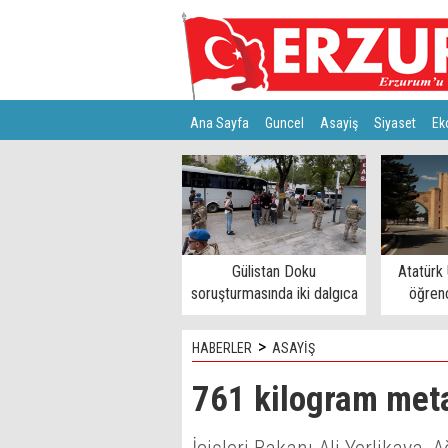
Ana Sayfa
Guncel
Asayiş
Siyaset
Ek
Türkiye
Teknoloji
Gülistan Doku
Atatürk 
soruşturmasında iki dalgıca
öğrenc
tutuklama
>
HABERLER
ASAYİŞ
761 kilogram meta