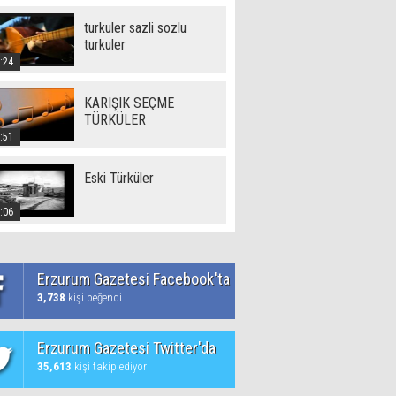
turkuler sazli sozlu
turkuler
:24
KARIŞIK SEÇME
TÜRKÜLER
:51
Eski Türküler
:06
Erzurum Gazetesi Facebook'ta
3,738
kişi beğendi
Erzurum Gazetesi Twitter'da
35,613
kişi takip ediyor