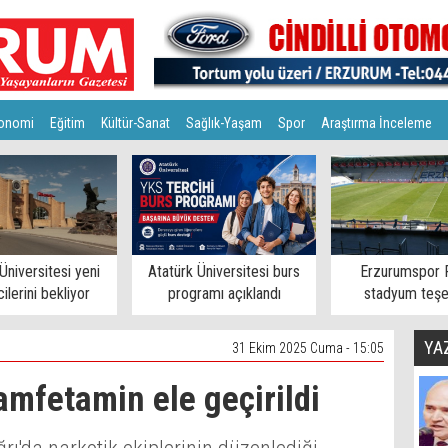
onomi
Eğitim
Kültür-Sanat
Sağlık-Yaşam
Spor
Araştırma İnceleme
Üniversitesi yeni
Atatürk Üniversitesi burs
Erzurumspor 
ilerini bekliyor
programı açıklandı
stadyum teşe
YA
31 Ekim 2025 Cuma - 15:05
mfetamin ele geçirildi