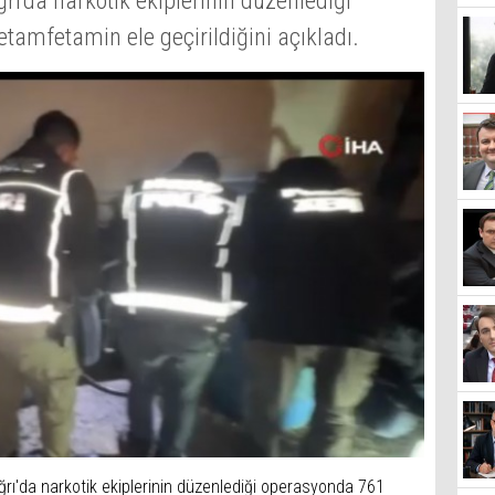
Ağrı'da narkotik ekiplerinin düzenlediği
amfetamin ele geçirildiğini açıkladı.
 Ağrı'da narkotik ekiplerinin düzenlediği operasyonda 761