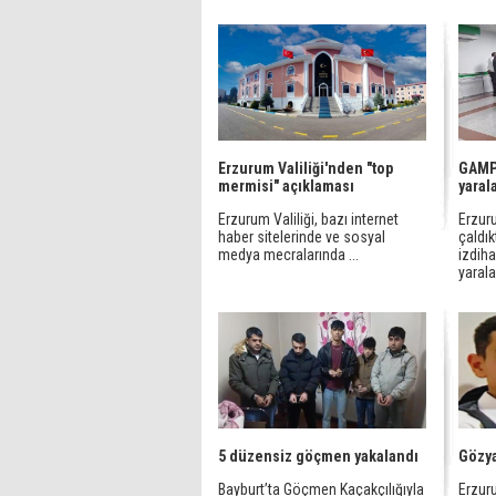
Erzurum Valiliği'nden "top
GAMP
mermisi" açıklaması
yaral
Erzurum Valiliği, bazı internet
Erzuru
haber sitelerinde ve sosyal
çaldı
medya mecralarında ...
izdih
yarala
5 düzensiz göçmen yakalandı
Gözya
Bayburt’ta Göçmen Kaçakçılığıyla
Erzur