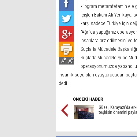
kilogram metamfetamin ele geç
İçişleri Bakanı Ali Yerlikay
karşı sadece Türkiye için değil
"Ağrı'da yaptığımız operasy
insanlara arz edilmesini ve t
Suçlarla Mücadele Başkanlığ
Suçlarla Mücadele Şube Müd
operasyonumuzda yabancı uyr
insanlık suçu olan uyuşturucudan başta
dedi.
Güzel, Karayazı'da er
teşhisin önemini payla