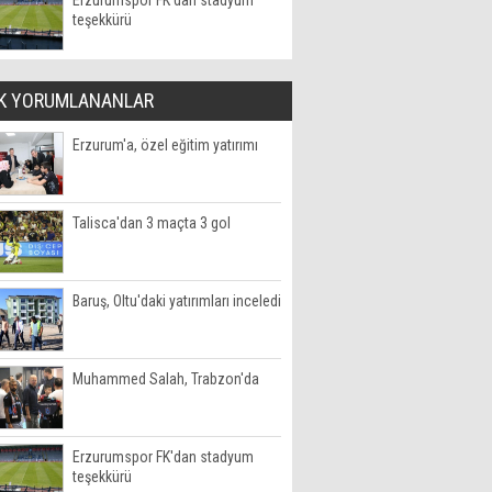
Erzurumspor FK'dan stadyum
teşekkürü
K YORUMLANANLAR
Erzurum'a, özel eğitim yatırımı
Talisca'dan 3 maçta 3 gol
Baruş, Oltu'daki yatırımları inceledi
Muhammed Salah, Trabzon'da
Erzurumspor FK'dan stadyum
teşekkürü