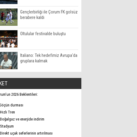
Gençlerbirliği ile Çorum FK golsüz
berabere kaldı
Oltulular festivalde buluştu
Italiano: Tek hedefimiz Avrupa'da
gruplara kalmak
KET
rum’un 2026 Beklentileri:
Göçün durması
Hızlı Tren
Doğalgaz ve enerjide indirim
Stadyum
Direkt uçak seferlerinin artırılması