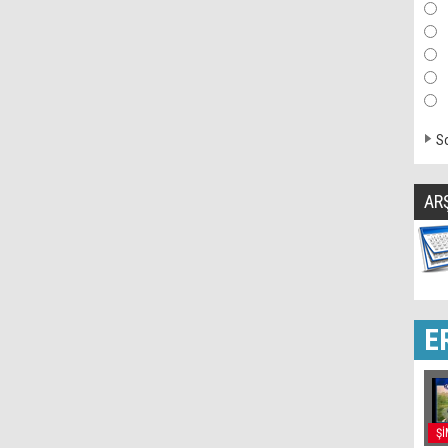
So
AR
E
Şİ