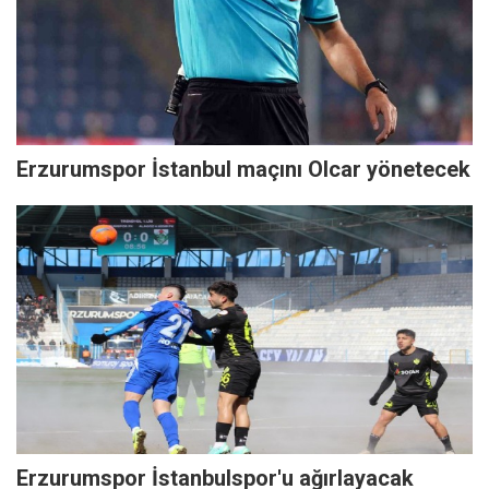
Erzurumspor İstanbul maçını Olcar yönetecek
Erzurumspor İstanbulspor'u ağırlayacak