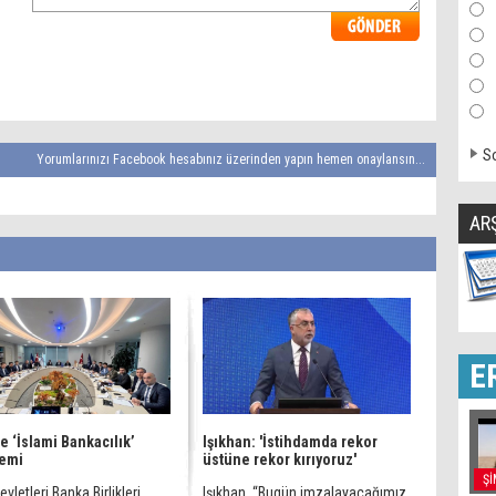
So
Yorumlarınızı Facebook hesabınız üzerinden yapın hemen onaylansın...
AR
E
e ‘İslami Bankacılık’
Işıkhan: 'İstihdamda rekor
emi
üstüne rekor kırıyoruz'
Şİ
evletleri Banka Birlikleri
Işıkhan, “Bugün imzalayacağımız