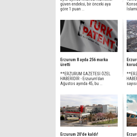
güven endeksi, bir önceki aya
Konse
göre 1 puan ...
İslami 
Erzurum 8 ayda 256 marka
Erzur
üretti
koru
**ERZURUM GAZETESİ ÖZEL
**ER
HABERİDİR - Erzurum’dan
HABER
Ağustos ayında 45, bu ...
sayısı
Erzurum 20’de kaldı!
Erzur