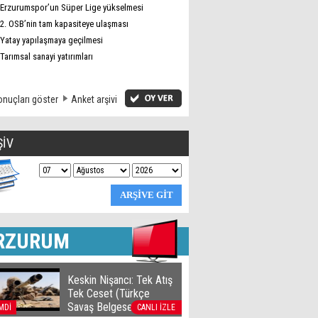
Erzurumspor’un Süper Lige yükselmesi
2. OSB’nin tam kapasiteye ulaşması
Yatay yapılaşmaya geçilmesi
Tarımsal sanayi yatırımları
nuçları göster
Anket arşivi
ŞİV
RZURUM
Keskin Nişancı: Tek Atış
Tek Ceset (Türkçe
Savaş Belgeseli)
MDİ
CANLI İZLE