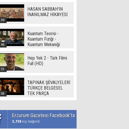
HASAN SABBAH'IN
İNANILMAZ HİKAYESİ
:09
Kuantum Teorisi -
Kuantum Fiziği -
Kuantum Mekaniği
:46
Hep Yek 2 - Türk Filmi
Full (HD)
:33
TAPINAK ŞÖVALYELERİ
TÜRKÇE BELGESEL
TEK PARÇA
:06
Erzurum Gazetesi Facebook'ta
3,738
kişi beğendi