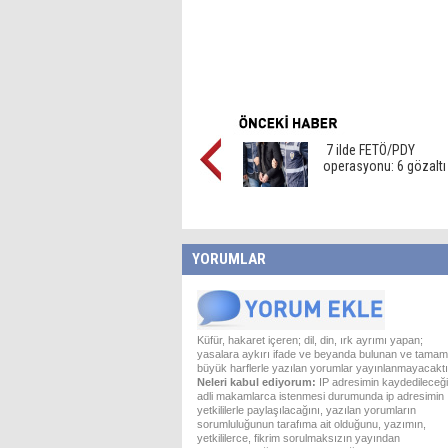
7 ilde FETÖ/PDY
operasyonu: 6 gözaltı
YORUMLAR
Küfür, hakaret içeren; dil, din, ırk ayrımı yapan;
yasalara aykırı ifade ve beyanda bulunan ve tamam
büyük harflerle yazılan yorumlar yayınlanmayacaktı
Neleri kabul ediyorum:
IP adresimin kaydedileceği
adli makamlarca istenmesi durumunda ip adresimin
yetkililerle paylaşılacağını, yazılan yorumların
sorumluluğunun tarafıma ait olduğunu, yazımın,
yetkililerce, fikrim sorulmaksızın yayından