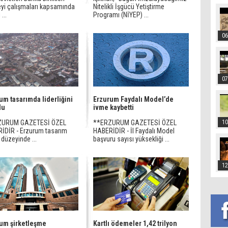
yi çalışmaları kapsamında
Nitelikli İşgücü Yetiştirme
...
Programı (NİYEP) ...
06
07
um tasarımda liderliğini
Erzurum Faydalı Model’de
du
ivme kaybetti
ZURUM GAZETESİ ÖZEL
**ERZURUM GAZETESİ ÖZEL
10
İDİR - Erzurum tasarım
HABERİDİR - İl Faydalı Model
 düzeyinde ...
başvuru sayısı yüksekliği ...
12
um şirketleşme
Kartlı ödemeler 1,42 trilyon