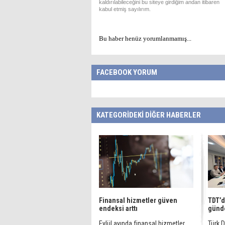
kaldırılabileceğini bu siteye girdiğim andan itibaren
kabul etmiş sayılırım.
Bu haber henüz yorumlanmamış...
FACEBOOK YORUM
KATEGORİDEKİ DİĞER HABERLER
Finansal hizmetler güven
TDT’d
endeksi arttı
günd
Eylül ayında finansal hizmetler
Türk D