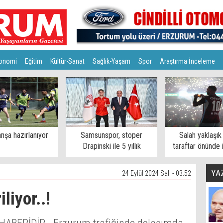
onomi
Eğitim
Kültür-Sanat
Sağlık-Yaşam
Spor
Araştırma İnceleme
nşa hazırlanıyor
Samsunspor, stoper
Salah yaklaşık
Drapinski ile 5 yıllık
taraftar önünde 
sözleşme imzaladı
YA
24 Eylül 2024 Salı - 03:52
liyor..!