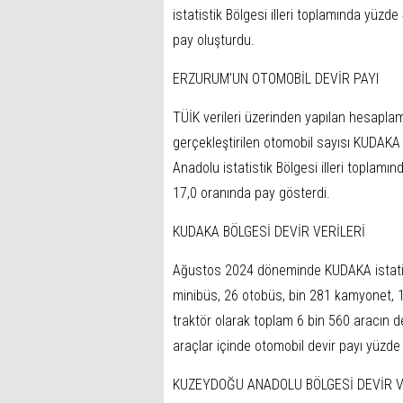
istatistik Bölgesi illeri toplamında yüzd
pay oluşturdu.
ERZURUM’UN OTOMOBİL DEVİR PAYI
TÜİK verileri üzerinden yapılan hesapl
gerçekleştirilen otomobil sayısı KUDAKA 
Anadolu istatistik Bölgesi illeri toplam
17,0 oranında pay gösterdi.
KUDAKA BÖLGESİ DEVİR VERİLERİ
Ağustos 2024 döneminde KUDAKA istatisti
minibüs, 26 otobüs, bin 281 kamyonet, 1
traktör olarak toplam 6 bin 560 aracın d
araçlar içinde otomobil devir payı yüzde
KUZEYDOĞU ANADOLU BÖLGESİ DEVİR V