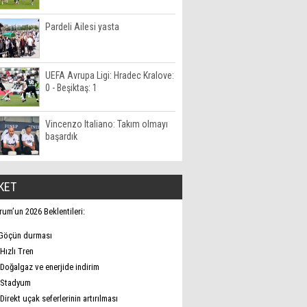
Pardeli Ailesi yasta
UEFA Avrupa Ligi: Hradec Kralove:
0 - Beşiktaş: 1
Vincenzo Italiano: Takım olmayı
başardık
KET
rum’un 2026 Beklentileri:
Göçün durması
Hızlı Tren
Doğalgaz ve enerjide indirim
Stadyum
Direkt uçak seferlerinin artırılması