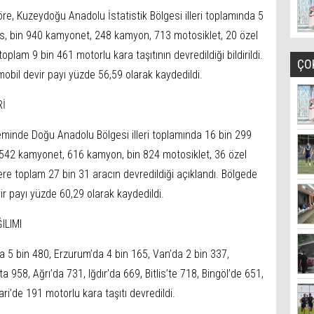
e, Kuzeydoğu Anadolu İstatistik Bölgesi illeri toplamında 5
üs, bin 940 kamyonet, 248 kamyon, 713 motosiklet, 20 özel
plam 9 bin 461 motorlu kara taşıtının devredildiği bildirildi.
ÇO
mobil devir payı yüzde 56,59 olarak kaydedildi.
Rİ
minde Doğu Anadolu Bölgesi illeri toplamında 16 bin 299
 542 kamyonet, 616 kamyon, bin 824 motosiklet, 36 özel
ere toplam 27 bin 31 aracın devredildiği açıklandı. Bölgede
ir payı yüzde 60,29 olarak kaydedildi.
ILIMI
 5 bin 480, Erzurum’da 4 bin 165, Van’da 2 bin 337,
a 958, Ağrı’da 731, Iğdır’da 669, Bitlis’te 718, Bingöl’de 651,
i’de 191 motorlu kara taşıtı devredildi.