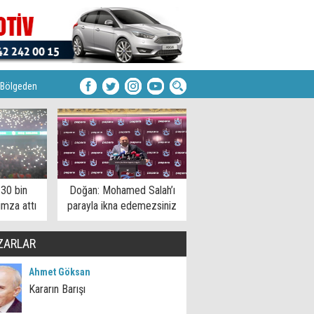
Bölgeden
 30 bin
Doğan: Mohamed Salah’ı
imza attı
parayla ikna edemezsiniz
ZARLAR
Ahmet Göksan
Kararın Barışı