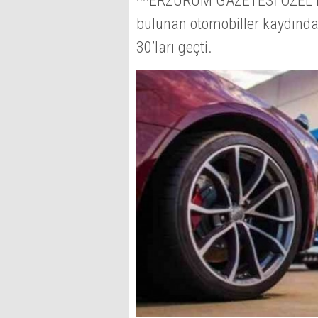
**ERZURUM GAZETESİ ÖZEL HA
bulunan otomobiller kaydında
30’ları geçti.