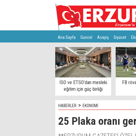
Ana Sayfa
Guncel
Asayiş
Siyaset
Ek
Türkiye
Teknoloji
İSO ve ETSO’dan mesleki
FB röva
eğitim için güç birliği
>
HABERLER
EKONOMİ
25 Plaka oranı geri