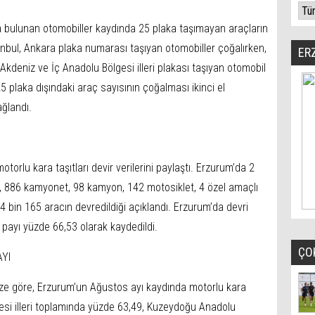
 bulunan otomobiller kaydında 25 plaka taşımayan araçların
tanbul, Ankara plaka numarası taşıyan otomobiller çoğalırken,
ER
kdeniz ve İç Anadolu Bölgesi illeri plakası taşıyan otomobil
5 plaka dışındaki araç sayısının çoğalması ikinci el
ağlandı.
rlu kara taşıtları devir verilerini paylaştı. Erzurum’da 2
, 886 kamyonet, 98 kamyon, 142 motosiklet, 4 özel amaçlı
4 bin 165 aracın devredildiği açıklandı. Erzurum’da devri
 payı yüzde 66,53 olarak kaydedildi.
ÇO
YI
ize göre, Erzurum’un Ağustos ayı kaydında motorlu kara
lgesi illeri toplamında yüzde 63,49, Kuzeydoğu Anadolu