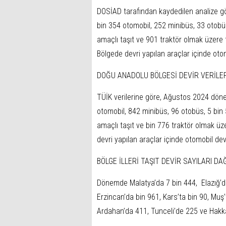
DOSİAD tarafından kaydedilen analize gör
bin 354 otomobil, 252 minibüs, 33 otob
amaçlı taşıt ve 901 traktör olmak üzere to
Bölgede devri yapılan araçlar içinde oto
DOĞU ANADOLU BÖLGESİ DEVİR VERİLE
TÜİK verilerine göre, Ağustos 2024 döne
otomobil, 842 minibüs, 96 otobüs, 5 bin
amaçlı taşıt ve bin 776 traktör olmak üz
devri yapılan araçlar içinde otomobil dev
BÖLGE İLLERİ TAŞIT DEVİR SAYILARI DAĞ
Dönemde Malatya’da 7 bin 444, Elazığ’da
Erzincan’da bin 961, Kars’ta bin 90, Muş’t
Ardahan’da 411, Tunceli’de 225 ve Hakkar