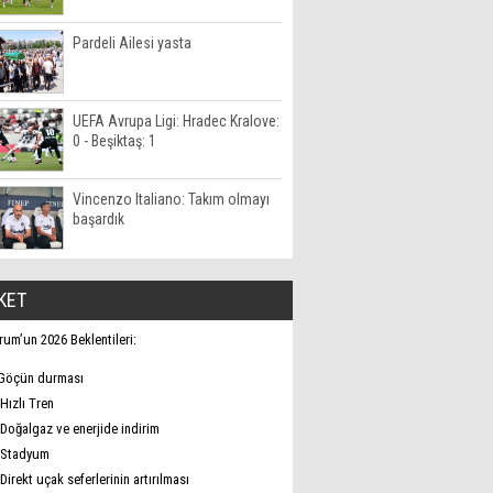
Pardeli Ailesi yasta
UEFA Avrupa Ligi: Hradec Kralove:
0 - Beşiktaş: 1
Vincenzo Italiano: Takım olmayı
başardık
KET
rum’un 2026 Beklentileri:
Göçün durması
Hızlı Tren
Doğalgaz ve enerjide indirim
Stadyum
Direkt uçak seferlerinin artırılması