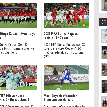
ÇO
Dünya Kupası: Avustralya:
2026 FIFA Dünya Kupası:
sır: 1
İsviçre: 2 - Cezayir: 1
Dünya Kupası Son 32
2026 FIFA Dünya Kupası son 32
da Mısır, normal süresi ve
turunda İsviçre, Cezayir'i 2-0
 bölümleri ...
mağlup ederek, son 16 turuna
çıktı.
FIFA Dünya Kupası:
Mavi Beyazlı efsaneler
iz: 2 - Hırvatistan: 1
Erzurumspor’da kaldı
FIFA Dünya Kupası son 32
Erzurumspor’da teknik direktör