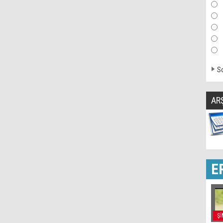
So
AR
E
Şİ