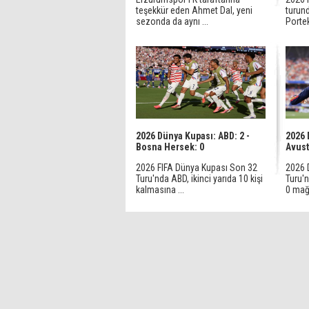
teşekkür eden Ahmet Dal, yeni
turund
sezonda da aynı ...
Porteki
2026 Dünya Kupası: ABD: 2 -
2026 
Bosna Hersek: 0
Avust
2026 FIFA Dünya Kupası Son 32
2026 
Turu'nda ABD, ikinci yarıda 10 kişi
Turu'n
kalmasına ...
0 mağl