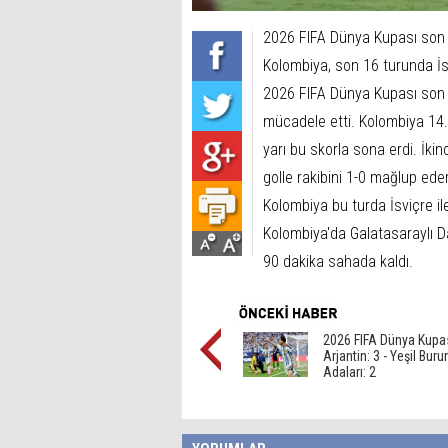
2026 FIFA Dünya Kupası son 3
Kolombiya, son 16 turunda İsv
2026 FIFA Dünya Kupası son 
mücadele etti. Kolombiya 14. 
yarı bu skorla sona erdi. İki
golle rakibini 1-0 mağlup ede
Kolombiya bu turda İsviçre i
Kolombiya'da Galatasaraylı 
90 dakika sahada kaldı.
2026 FIFA Dünya Kupas
Arjantin: 3 - Yeşil Buru
Adaları: 2