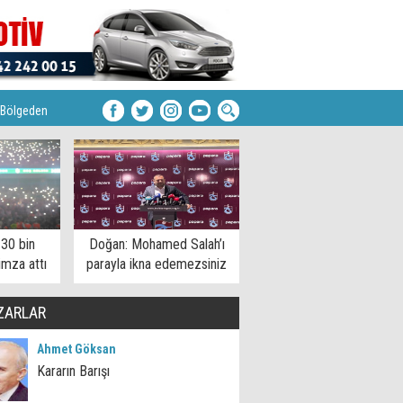
Bölgeden
 30 bin
Doğan: Mohamed Salah’ı
imza attı
parayla ikna edemezsiniz
ZARLAR
Ahmet Göksan
Kararın Barışı