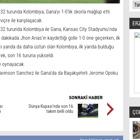
2 turunda Kolombiya, Gana'yı 1-0'lık skorla mağlup etti.
içre ile karşılaşacak.
ER
32 turunda Kolombiya ile Gana, Kansas City Stadyumu'nda
dakikada Jhon Arias'ın kaydettiği golle 1-0 öne geçerken, ilk
nci yarıda da daha üstün olan Kolombiya, ilk yarıda bulduğu
rek, son 16 turuna yükseldi.
le oynayacak.
Davinson Sanchez ile Gana'da da Başakşehirli Jerome Opoku
ı:
Dünya Kupası'nda son 16
n
takım belli oldu
ÇO