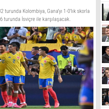
 turunda Kolombiya, Gana'yı 1-0'lık skorla
6 turunda İsviçre ile karşılaşacak.