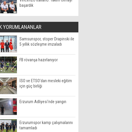
Vincenzo Italiano: Takım olmayı
başardık
K YORUMLANANLAR
Samsunspor, stoper Drapinski ile
5 yıllık sözleşme imzaladı
FB rövanşa hazırlanıyor
İSO ve ETSO'dan mesleki eğitim
için güç birliği
Erzurum Adliyesi'nde yangın
Erzurumspor kamp çalışmalarını
tamamladı