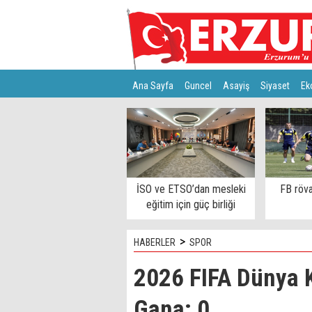
Ana Sayfa
Guncel
Asayiş
Siyaset
Ek
Türkiye
Teknoloji
İSO ve ETSO’dan mesleki
FB röva
eğitim için güç birliği
>
HABERLER
SPOR
2026 FIFA Dünya K
Gana: 0