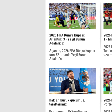
2026 FIFA Dünya Kupası:
2026 
Arjantin: 3 - Yeşil Burun
1 - Mı
Adaları: 2
2026 
Arjantin, 2026 FIFA Dünya Kupası
Turu'n
son 32 turunda Yeşil Burun
uzatma
Adaları'nı ...
Dal: En büyük gücümüz,
2026 
taraftarımız
Portek
Erzurumspor FK taraftarına
2026 