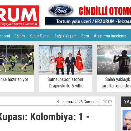
onomi
Eğitim
Kültür-Sanat
Sağlık-Yaşam
Spor
Araştırma İnceleme
nşa hazırlanıyor
Samsunspor, stoper
Salah yaklaşık
Drapinski ile 5 yıllık
taraftar önünde 
sözleşme imzaladı
YA
4 Temmuz 2026 Cumartesi - 10:02
upası: Kolombiya: 1 -