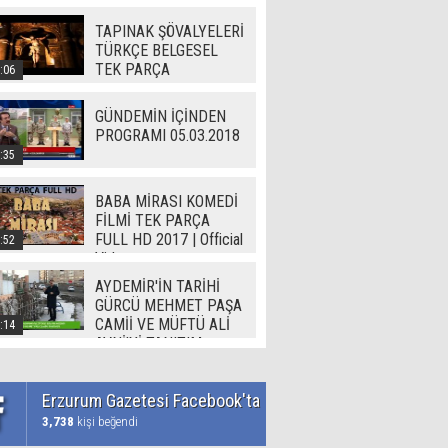
TAPINAK ŞÖVALYELERİ
TÜRKÇE BELGESEL
TEK PARÇA
:06
GÜNDEMİN İÇİNDEN
PROGRAMI 05.03.2018
:35
BABA MİRASI KOMEDİ
FİLMİ TEK PARÇA
FULL HD 2017 | Official
:52
Video
AYDEMİR'İN TARİHİ
GÜRCÜ MEHMET PAŞA
CAMİİ VE MÜFTÜ ALİ
:14
AVNİ'Yİ TANITIM
Erzurum Gazetesi Facebook'ta
3,738
kişi beğendi