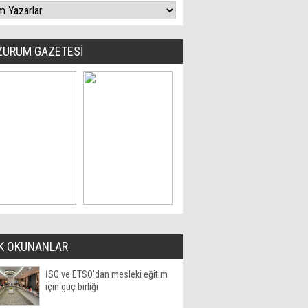
ZURUM GAZETESİ
K OKUNANLAR
İSO ve ETSO'dan mesleki eğitim
için güç birliği