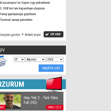
Erzurumspor’un Süper Lige yükselmesi
2. OSB’nin tam kapasiteye ulaşması
Yatay yapılaşmaya geçilmesi
Tarımsal sanayi yatırımları
nuçları göster
Anket arşivi
ŞİV
RZURUM
Hep Yek 2 - Türk Filmi
Full (HD)
MDİ
CANLI İZLE