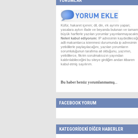
YORUMLAR
Küfür, hakaret içeren; dil, din, ırk ayrımı yapan;
yasalara aykırı ifade ve beyanda bulunan ve tamam
büyük harflerle yazılan yorumlar yayınlanmayacaktı
Neleri kabul ediyorum:
IP adresimin kaydedileceği
adli makamlarca istenmesi durumunda ip adresimin
yetkililerle paylaşılacağını, yazılan yorumların
sorumluluğunun tarafıma ait olduğunu, yazımın,
yetkililerce, fikrim sorulmaksızın yayından
kaldırılabileceğini bu siteye girdiğim andan itibaren
kabul etmiş sayılırım.
Bu haber henüz yorumlanmamış...
FACEBOOK YORUM
KATEGORİDEKİ DİĞER HABERLER