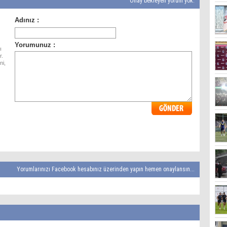
Onay bekleyen yorum yok.
ı
r.
ni,
Yorumlarınızı Facebook hesabınız üzerinden yapın hemen onaylansın...