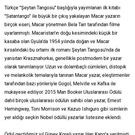
Türkçe "Şeytan Tangosu" başlığıyla yayımlanan ilk kitabı
"Satantango" ile büyük bir çıkış yakalayan Macar yazarın
birçok eseri, Macar yönetmen Bela Tarr tarafından filme
uyarlanmıştı. Macaristan'ın doğu kesimindeki küçük bir
kasaba olan Gyula'da 1954 yılında doğan ve Macar
kırsalındaki bu ortamı ilk romanı Şeytan Tangosu'nda da
yansıtan Krasznahorkai, genellikle postmodern bir yazar
olarak tanımlanıyor. Uzun ve dolambaçlı cümleleri, distopik
ve melankolik temalarıyla tanınan Macar yazar, eleştirmenler
tarafından bazı yönleriyle Gogol, Melville ve Kafka ile
mukayese ediliyor. 2015 Man Booker Uluslararası Ödülü
dahil birçok uluslararası ödülün sahibi olan yazar, Ernest
Hemingway, Toni Morrison ve Kazuo Ishiguro gibi isimlerin
yer aldığı seçkin Nobel ödüllü yazarlar listesine eklendi.
Ödül geçtiğimiz yıl Güney Koreli yazar Han Kang'a verilmişti