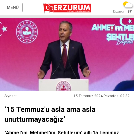
MENÜ
Erzurum
29°
Siyaset
15 Temmuz 2024 Pazartesi 02:32
‘15 Temmuz'u asla ama asla
unutturmayacağız’
"Ahmet’im, Mehmet’im, Şehitlerim" adlı 15 Temmuz