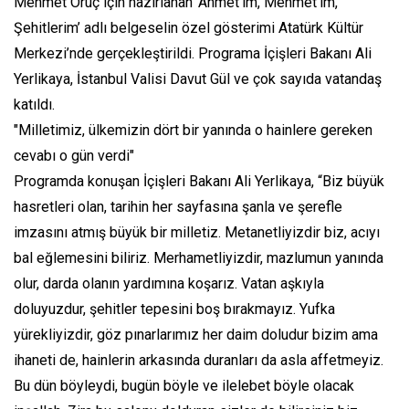
Mehmet Oruç için hazırlanan ‘Ahmet’im, Mehmet’im,
Şehitlerim’ adlı belgeselin özel gösterimi Atatürk Kültür
Merkezi’nde gerçekleştirildi. Programa İçişleri Bakanı Ali
Yerlikaya, İstanbul Valisi Davut Gül ve çok sayıda vatandaş
katıldı.
"Milletimiz, ülkemizin dört bir yanında o hainlere gereken
cevabı o gün verdi"
Programda konuşan İçişleri Bakanı Ali Yerlikaya, “Biz büyük
hasretleri olan, tarihin her sayfasına şanla ve şerefle
imzasını atmış büyük bir milletiz. Metanetliyizdir biz, acıyı
bal eğlemesini biliriz. Merhametliyizdir, mazlumun yanında
olur, darda olanın yardımına koşarız. Vatan aşkıyla
doluyuzdur, şehitler tepesini boş bırakmayız. Yufka
yürekliyizdir, göz pınarlarımız her daim doludur bizim ama
ihaneti de, hainlerin arkasında duranları da asla affetmeyiz.
Bu dün böyleydi, bugün böyle ve ilelebet böyle olacak