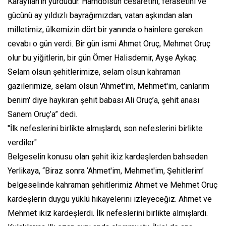
Karayılan'ın yurdudur. Hamdolsun cesaretini, ferasetini ve
gücünü ay yıldızlı bayrağımızdan, vatan aşkından alan
milletimiz, ülkemizin dört bir yanında o hainlere gereken
cevabı o gün verdi. Bir gün ismi Ahmet Oruç, Mehmet Oruç
olur bu yiğitlerin, bir gün Ömer Halisdemir, Ayşe Aykaç.
Selam olsun şehitlerimize, selam olsun kahraman
gazilerimize, selam olsun 'Ahmet'im, Mehmet'im, canlarım
benim' diye haykıran şehit babası Ali Oruç’a, şehit anası
Sanem Oruç’a” dedi.
"İlk nefeslerini birlikte almışlardı, son nefeslerini birlikte
verdiler"
Belgeselin konusu olan şehit ikiz kardeşlerden bahseden
Yerlikaya, “Biraz sonra ‘Ahmet'im, Mehmet'im, Şehitlerim’
belgeselinde kahraman şehitlerimiz Ahmet ve Mehmet Oruç
kardeşlerin duygu yüklü hikayelerini izleyeceğiz. Ahmet ve
Mehmet ikiz kardeşlerdi. İlk nefeslerini birlikte almışlardı.