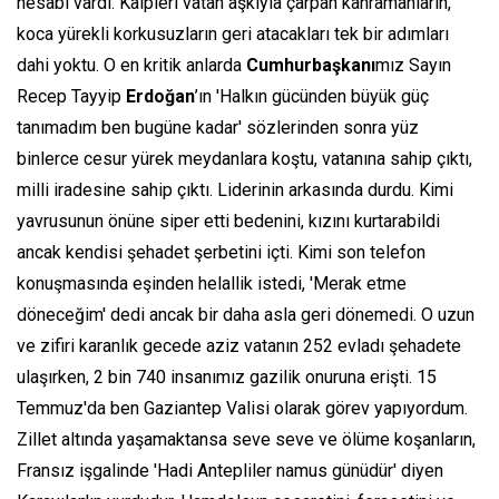
hesabı vardı. Kalpleri vatan aşkıyla çarpan kahramanların,
koca yürekli korkusuzların geri atacakları tek bir adımları
dahi yoktu. O en kritik anlarda
Cumhurbaşkanı
mız Sayın
Recep Tayyip
Erdoğan
’ın 'Halkın gücünden büyük güç
tanımadım ben bugüne kadar' sözlerinden sonra yüz
binlerce cesur yürek meydanlara koştu, vatanına sahip çıktı,
milli iradesine sahip çıktı. Liderinin arkasında durdu. Kimi
yavrusunun önüne siper etti bedenini, kızını kurtarabildi
ancak kendisi şehadet şerbetini içti. Kimi son telefon
konuşmasında eşinden helallik istedi, 'Merak etme
döneceğim' dedi ancak bir daha asla geri dönemedi. O uzun
ve zifiri karanlık gecede aziz vatanın 252 evladı şehadete
ulaşırken, 2 bin 740 insanımız gazilik onuruna erişti. 15
Temmuz'da ben Gaziantep Valisi olarak görev yapıyordum.
Zillet altında yaşamaktansa seve seve ve ölüme koşanların,
Fransız işgalinde 'Hadi Antepliler namus günüdür' diyen