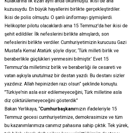
Kulaklarına ilk ezan aynı anda okunmuştu. İkisi de ana
kuzusuydu. En büyük hayallerini birlikte gerçekleştirdiler.
İkisi de polis olmuştu. O şanlı üniformayı giymişlerdi.
Helikopter pilotu olacaklardı ama 15 Temmuz'da her ikisi de
şehit edildiler. İlk nefeslerini birlikte almışlardı, son
nefeslerini birlikte verdiler. Cumhuriyetimizin kurucusu Gazi
Mustafa Kemal Atatürk şöyle diyor; ‘Türk milleti birlik ve
beraberlikle güçlükleri yenmesini bilmiştir.’ Evet 15
Temmuz'da milletimiz birlik ve beraberliği ile cesareti ve
vatan aşkıyla unutulmaz bir destan yazdı. Bu destanı sizler
yazdınız. Allah hepinizden razı olsun” şeklinde konuştu.
"Türkiye'nin asla esir edilemeyeceğini, Türk milletine asla
diz çöktürülemeyeceğini gösterdik"
Bakan Yerlikaya, “
Cumhurbaşkanı
mızın ifadeleriyle 15
Temmuz gecesi cumhuriyetimize, demokrasimize ve tüm
bu kazanımlarımıza canımız pahasına sahip çıktık. Tek yürek,