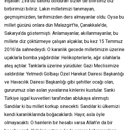
inşallah. Zira bu salonu dolduran sizler de bilirsiniz biz
birbirimizi biliriz. Lakin milletimizi tanımayan,
geçmişimizden, tarihimizden ders almayanlar oldu. Oysa bu
millet gücünü onlara dün Malazgirt’te, Çanakkale’de,
Sakarya’da göstermişti. Anlamayanlar, akıllanmayanlar, bu
millete diz çöktürmeye çalışan alçaklar, bu kez 15 Temmuz
2016’da sahnedeydi. O karanlık gecede milletimizin üzerine
uçaklarla bomba yağdırdılar. Helikopterlerle, ağır silahlarla
ateş açtılar. Tanklarla üzerine yürüdüler. Gazi Meclisimize
saldırdılar. Yetmedi Gölbaşı Özel Harekat Dairesi Başkanlığı
ve Havacılık Dairesi Başkanlığı gibi şehitler ocağı olan,
gururumuz olan aslan yuvalarına kinlerini kustular. Sanki
Türkiye işgal kuvvetleri tarafından ablukaya alınmıştı.
Sandılar ki bu millet korkup sinecekti. Sandılar ki ülkemizi
kendi karanlıklarında boğacaklardı. Hayır, asla öyle
olmayacaktı. O hainlerin bir hesabı varsa Allah'ın da bir