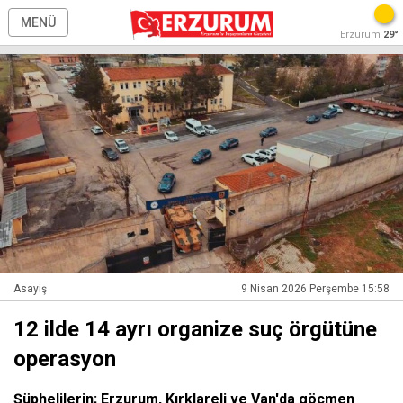
MENÜ
Erzurum
29°
Asayiş
9 Nisan 2026 Perşembe 15:58
12 ilde 14 ayrı organize suç örgütüne
operasyon
Şüphelilerin; Erzurum, Kırklareli ve Van'da göçmen