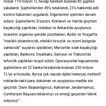
milyar 119 milyon TL hesap hareketi bulunan 83 şüpheli
yakalandı. Şüphelilerden 49'u tutuklandı, 23'ü hakkında adli
kontrol hükümleri uygulandı. Diğerlerinin işlemleri devam
ediyor. Şüphelilerin; Erzurum, Kırklareli ve Van'da göçmen
kaçakçılığı yaptıkları, İstanbul ve Ankara'da uyuşturucu
ticaretini organize şekilde yürüttükleri, Aydın ve Yozgat'ta
"nitelikli dolandırıcılık, nitelikli hırsızlık ve resmî belgede
sahtecilik" suçlarını işledikleri, Mersin'de silah kaçakçılığı
yaptıkları, Balıkesir, Diyarbakır, Samsun ve Trabzon'da
tefecilik yaptıkları tespit edildi. Operasyonlar kapsamında
şüphelilere ait 52 banka hesabında bulunan 250 milyon
TL'ye el konuldu. Ayrıca çok sayıda dijital materyal, muhtelif
miktarda nakit para, doküman ve uyuşturucu madde ele
geçirildi. Daire Başkanlığımızı, Kahraman Jandarmamızı,
Cumhuriyet Başsavcılıklarımızı ve emeği geçenleri tebrik
ediyoruz."