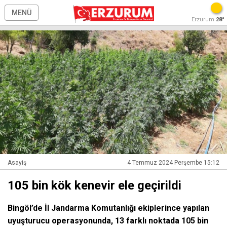
MENÜ
Erzurum
28°
Asayiş
4 Temmuz 2024 Perşembe 15:12
105 bin kök kenevir ele geçirildi
Bingöl’de İl Jandarma Komutanlığı ekiplerince yapılan
uyuşturucu operasyonunda, 13 farklı noktada 105 bin