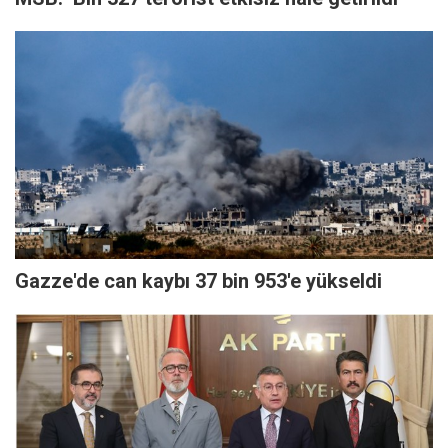
Gazze'de can kaybı 37 bin 953'e yükseldi