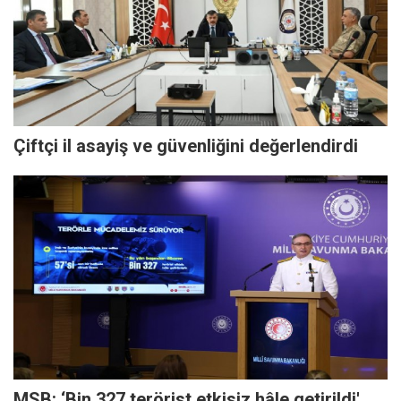
Çiftçi il asayiş ve güvenliğini değerlendirdi
MSB: ‘Bin 327 terörist etkisiz hâle getirildi'