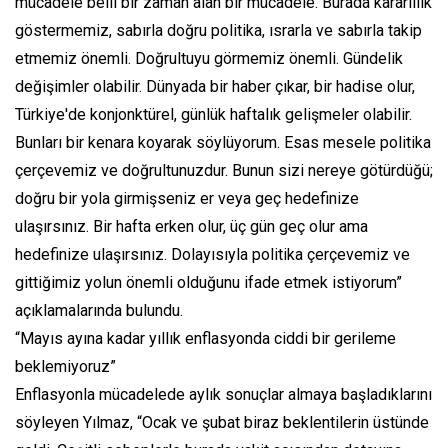
mücadele belli bir zaman alan bir mücadele. Burada kararlılık
göstermemiz, sabırla doğru politika, ısrarla ve sabırla takip
etmemiz önemli. Doğrultuyu görmemiz önemli. Gündelik
değişimler olabilir. Dünyada bir haber çıkar, bir hadise olur,
Türkiye'de konjonktürel, günlük haftalık gelişmeler olabilir.
Bunları bir kenara koyarak söylüyorum. Esas mesele politika
çerçevemiz ve doğrultunuzdur. Bunun sizi nereye götürdüğü;
doğru bir yola girmişseniz er veya geç hedefinize
ulaşırsınız. Bir hafta erken olur, üç gün geç olur ama
hedefinize ulaşırsınız. Dolayısıyla politika çerçevemiz ve
gittiğimiz yolun önemli olduğunu ifade etmek istiyorum”
açıklamalarında bulundu.
“Mayıs ayına kadar yıllık enflasyonda ciddi bir gerileme
beklemiyoruz”
Enflasyonla mücadelede aylık sonuçlar almaya başladıklarını
söyleyen Yılmaz, “Ocak ve şubat biraz beklentilerin üstünde