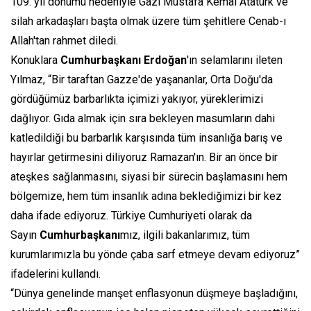
109. yıl dönümü nedeniyle Gazi Mustafa Kemal Atatürk ve
silah arkadaşları başta olmak üzere tüm şehitlere Cenab-ı
Allah'tan rahmet diledi.
Konuklara
Cumhurbaşkanı
Erdoğan
'ın selamlarını ileten
Yılmaz, “Bir taraftan Gazze'de yaşananlar, Orta Doğu'da
gördüğümüz barbarlıkta içimizi yakıyor, yüreklerimizi
dağlıyor. Gıda almak için sıra bekleyen masumların dahi
katledildiği bu barbarlık karşısında tüm insanlığa barış ve
hayırlar getirmesini diliyoruz Ramazan'ın. Bir an önce bir
ateşkes sağlanmasını, siyasi bir sürecin başlamasını hem
bölgemize, hem tüm insanlık adına beklediğimizi bir kez
daha ifade ediyoruz. Türkiye Cumhuriyeti olarak da
Sayın
Cumhurbaşkanı
mız, ilgili bakanlarımız, tüm
kurumlarımızla bu yönde çaba sarf etmeye devam ediyoruz”
ifadelerini kullandı.
“Dünya genelinde manşet enflasyonun düşmeye başladığını,