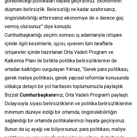
görebileceği politikaları hayata geçiriyoruz. Ekonominin
düşmanı belirsizlik. Belirsizliği ne kadar azaltırsanız,
öngörülebilirliği arttırırsanız ekonomiye de o derece güç
vermiş olursunuz” diye konuştu.
Cumhurbaşkanlığı seçimi sonrası iş adamlarıyla istişare
içinde ilgili kesimlerle, işçisi, işvereni tüm taraflarla
istişareler içinde hazırlanan Orta Vadeli Program ve
Kalkınma Planı ile birlikte politika belirsizliklerinın de
ortadan kalktığını vurgulayan Yılmaz, “Gerek para politikası,
gerek maliye politikası, gerek yapısal reformlar konusunda
oldukça detaylı bir yol haritasını toplumumuzla paylaştık.
Bizzat
Cumhurbaşkanı
mız, Orta Vadeli Program'ı paylaştı.
Dolayısıyla siyasi belirsizliklerin ve politika belirsizliklerinin
minimum düzeye indiği bir ortamda, öngörülebilirliğin
sağlandığı bir ortamda politikalarımızı hayata geçiriyoruz.
Bunun da üç ayağı var biliyorsunuz; para politikası, maliye