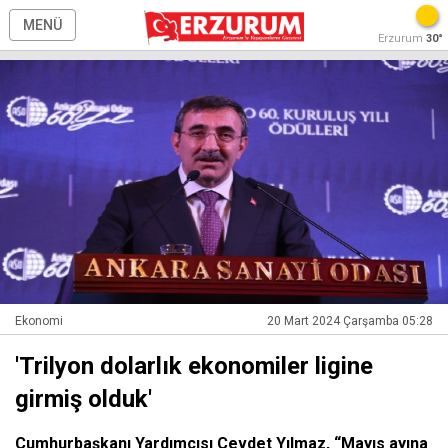
MENÜ
Erzurum
30°
Ekonomi
20 Mart 2024 Çarşamba 05:28
'Trilyon dolarlık ekonomiler ligine
girmiş olduk'
Cumhurbaşkanı Yardımcısı Cevdet Yılmaz, “Mayıs ayına