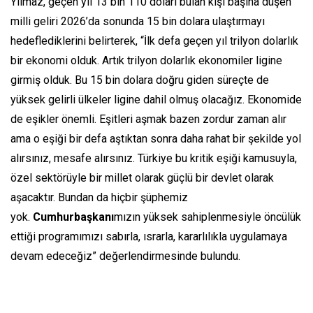
Yılmaz, geçen yıl 13 bin 110 doları bulan kişi başına düşen
milli geliri 2026’da sonunda 15 bin dolara ulaştırmayı
hedeflediklerini belirterek, “İlk defa geçen yıl trilyon dolarlık
bir ekonomi olduk. Artık trilyon dolarlık ekonomiler ligine
girmiş olduk. Bu 15 bin dolara doğru giden süreçte de
yüksek gelirli ülkeler ligine dahil olmuş olacağız. Ekonomide
de eşikler önemli. Eşitleri aşmak bazen zordur zaman alır
ama o eşiği bir defa aştıktan sonra daha rahat bir şekilde yol
alırsınız, mesafe alırsınız. Türkiye bu kritik eşiği kamusuyla,
özel sektörüyle bir millet olarak güçlü bir devlet olarak
aşacaktır. Bundan da hiçbir şüphemiz
yok.
Cumhurbaşkanı
mızın yüksek sahiplenmesiyle öncülük
ettiği programımızı sabırla, ısrarla, kararlılıkla uygulamaya
devam edeceğiz” değerlendirmesinde bulundu.