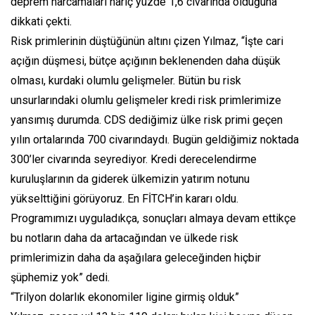
deprem harcamaları hariç yüzde 1,6 civarında olduğuna
dikkati çekti.
Risk primlerinin düştüğünün altını çizen Yılmaz, “İşte cari
açığın düşmesi, bütçe açığının beklenenden daha düşük
olması, kurdaki olumlu gelişmeler. Bütün bu risk
unsurlarındaki olumlu gelişmeler kredi risk primlerimize
yansımış durumda. CDS dediğimiz ülke risk primi geçen
yılın ortalarında 700 civarındaydı. Bugün geldiğimiz noktada
300’ler civarında seyrediyor. Kredi derecelendirme
kuruluşlarının da giderek ülkemizin yatırım notunu
yükselttiğini görüyoruz. En FİTCH’in kararı oldu.
Programımızı uyguladıkça, sonuçları almaya devam ettikçe
bu notların daha da artacağından ve ülkede risk
primlerimizin daha da aşağılara geleceğinden hiçbir
şüphemiz yok” dedi.
“Trilyon dolarlık ekonomiler ligine girmiş olduk”