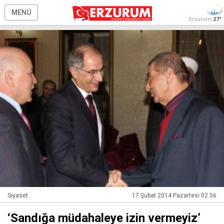
MENÜ
Erzurum
27°
Siyaset
17 Şubat 2014 Pazartesi 02:56
‘Sandığa müdahaleye izin vermeyiz’