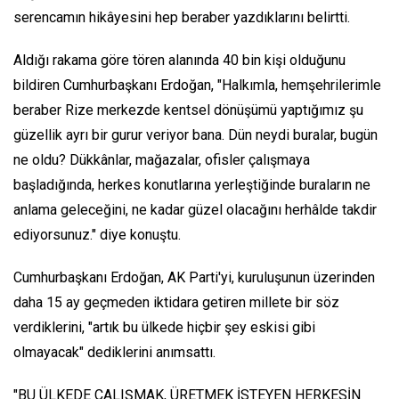
serencamın hikâyesini hep beraber yazdıklarını belirtti.
Aldığı rakama göre tören alanında 40 bin kişi olduğunu
bildiren Cumhurbaşkanı Erdoğan, "Halkımla, hemşehrilerimle
beraber Rize merkezde kentsel dönüşümü yaptığımız şu
güzellik ayrı bir gurur veriyor bana. Dün neydi buralar, bugün
ne oldu? Dükkânlar, mağazalar, ofisler çalışmaya
başladığında, herkes konutlarına yerleştiğinde buraların ne
anlama geleceğini, ne kadar güzel olacağını herhâlde takdir
ediyorsunuz." diye konuştu.
Cumhurbaşkanı Erdoğan, AK Parti'yi, kuruluşunun üzerinden
daha 15 ay geçmeden iktidara getiren millete bir söz
verdiklerini, "artık bu ülkede hiçbir şey eskisi gibi
olmayacak" dediklerini anımsattı.
"BU ÜLKEDE ÇALIŞMAK, ÜRETMEK İSTEYEN HERKESİN