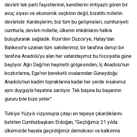
devleti tek parti faşistlerinin, kendilerini imtiyazlı gören bir
avuç siyasi ve ekonomik seçkinin değil, bizatihi milletin
devletidir. Kardeşlerim, biz tüm bu gelişmeleri, cumhuriyeti
cumhurla, devleti milletle, ülkenin imkânlarını halkla
buluşturarak sağladık. Rize'den Düzce'ye, Hatay'dan
Balıkesir'e uzanan tüm sahillerimiz, bir tarafına denizi bir
tarafına Anadolu'yu alan her vatandaşımız bu hissiyatla güne
başlıyor. Ağrı Dağı'nın haşmetli gölgesinden, İç Anadolu'nun
bozkırlarına, Ege'nin bereketli ovalarından Güneydoğu
Anadolu'nun kadim topraklarına kadar her yerde insanımız
aynı duyguyla hayatına sarılıyor. Tek başına bu başarının
gururu bile bize yeter."
Türkiye Yüzyılı vizyonuyla çıtayı en tepeye çıkardıklarını
belirten Cumhurbaşkanı Erdoğan, "Geçtiğimiz 21 yılda
ülkemizde hayata geçirdiğimiz demokrasi ve kalkınma