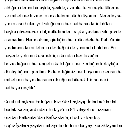
aldığım deruni bir aşkla, şevkle, azimle, tecrübeyle ülkeme
ve milletime hizmet mücadelemi sürdürüyorum. Neredeyse,
yarım asrı bulan yolculuğumun her safhasında Allah'tan
başka güvenecek dal, milletimden başka yaslanacak gövde
aramadım. Hamdolsun, girdiğim her mücadelede Rabb'imin
yardımını da milletimin desteğini de yanımda buldum. Bu
sayede yolumu kesmek için kurulan her tuzağın
bozulduğunu, her engelin kalktığını, her zorluğun kolaylığa
dönüştüğünü gördüm. Elde ettiğimiz her başarının gerisinde
milletimin hayır duasının olduğunu bilerek bir sonraki
safhaya geçtik."
Cumhurbaşkanı Erdoğan, Rize'de başlayıp İstanbul'da dal
budak salan, ardından Türkiye'nin 81 vilayetine uzanan,
oradan Balkanlar'dan Kafkaslar'a, dost ve kardeş
coğrafyalara yayılan, nihayetinde tüm dünyayı kucaklayan bir