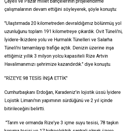
Çayeli ve Pazar millet bahçelerinin projelendirme
çalışmalarının devam ettiğini söyleyerek, şöyle konuştu:
"Ulaştırmada 20 kilometreden devraldığımız bölünmüş yol
uzunluğunu toplam 191 kilometreye çıkardık. Ovit Tüneli'ni,
İyidere-İkizdere yolu ve Hurmalık Tünelleri ve Salarha
Tüneli'ni tamamlayıp trafiğe açtık. Denizin üzerine inşa
ettiğimiz yıllık 3 milyon yolcu kapasiteli Rize Artvin
Havalimanımızı şehrimize kazandırdık." diye konuştu.
"RİZE'YE 98 TESİS İNŞA ETTİK"
Cumhurbaşkanı Erdoğan, Karadeniz'in lojistik üssü İyidere
Lojistik Limanı'nın yapımının sürdüğünü ve 2 yıl içinde
bitirileceğini belirtti.
"Tarım ve ormanda Rize'ye 3 içme suyu tesisi, 78 taşkın
koruma tesisi ve 17 hidroelektrik santrali olmak üzere