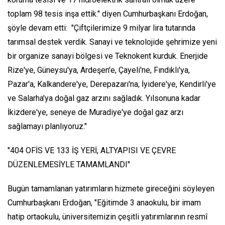
toplam 98 tesis inşa ettik." diyen Cumhurbaşkanı Erdoğan,
şöyle devam etti: "Çiftçilerimize 9 milyar lira tutarında
tarımsal destek verdik. Sanayi ve teknolojide şehrimize yeni
bir organize sanayi bölgesi ve Teknokent kurduk. Enerjide
Rize'ye, Güneysu'ya, Ardeşen'e, Çayeli'ne, Fındıklı'ya,
Pazar'a, Kalkandere'ye, Derepazarı'na, İyidere'ye, Kendirli'ye
ve Salarha'ya doğal gaz arzını sağladık. Yılsonuna kadar
İkizdere'ye, seneye de Muradiye'ye doğal gaz arzı
sağlamayı planlıyoruz."
"404 OFİS VE 133 İŞ YERİ, ALTYAPISI VE ÇEVRE
DÜZENLEMESİYLE TAMAMLANDI"
Bugün tamamlanan yatırımların hizmete gireceğini söyleyen
Cumhurbaşkanı Erdoğan, "Eğitimde 3 anaokulu, bir imam
hatip ortaokulu, üniversitemizin çeşitli yatırımlarının resmî