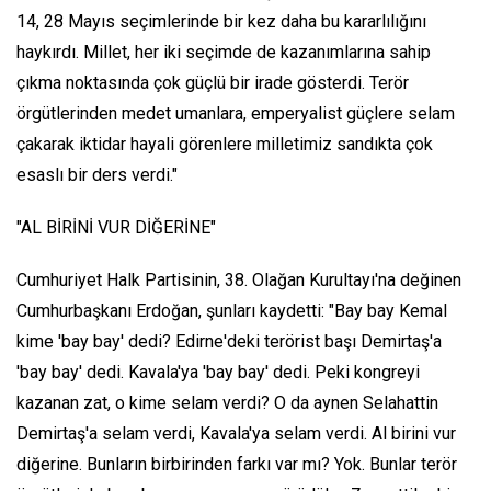
14, 28 Mayıs seçimlerinde bir kez daha bu kararlılığını
haykırdı. Millet, her iki seçimde de kazanımlarına sahip
çıkma noktasında çok güçlü bir irade gösterdi. Terör
örgütlerinden medet umanlara, emperyalist güçlere selam
çakarak iktidar hayali görenlere milletimiz sandıkta çok
esaslı bir ders verdi."
"AL BİRİNİ VUR DİĞERİNE"
Cumhuriyet Halk Partisinin, 38. Olağan Kurultayı'na değinen
Cumhurbaşkanı Erdoğan, şunları kaydetti: "Bay bay Kemal
kime 'bay bay' dedi? Edirne'deki terörist başı Demirtaş'a
'bay bay' dedi. Kavala'ya 'bay bay' dedi. Peki kongreyi
kazanan zat, o kime selam verdi? O da aynen Selahattin
Demirtaş'a selam verdi, Kavala'ya selam verdi. Al birini vur
diğerine. Bunların birbirinden farkı var mı? Yok. Bunlar terör