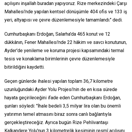
açılışını inşallah buradan yapıyoruz. Rize merkezindeki Çarşı
Mahallesi'nde yapılan kentsel dönüşümle 404 ofis ve 133 iş
yeri, altyapısı ve çevre düzenlemesiyle tamamlandı." dedi.
Cumhurbaşkanı Erdoğan, Salarha'da 465 konut ve 12
dükkânın, Fener Mahallesi'nde 22 hâkim ve savcı konutunun,
Ayder'de yenileme ve koruma projesi kapsamındaki termal
tesis ve konaklama birimlerinin çevre düzenlemesiyle
bitirildiğini kaydetti.
Geçen günlerde ihalesi yapılan toplam 36,7 kilometre
uzunluğundaki Ayder Yolu Projesi'nin de en kısa sürede
hayata geçirileceğini ifade eden Cumhurbaşkanı Erdoğan,
şunları söyledi: "İhale bedeli 3,5 milyar lira olan bu önemli
yatırımın temel atmasını biraz sonra canlı bağlantıyla
gerçekleştireceğiz. Ayrıca bugün Rize Pehlivantaşı
Kalkandere Yolu'nun 3 kilometrelik kesiminin resmî açılışını