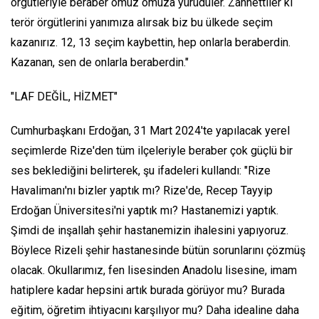
örgütleriyle beraber omuz omuza yürüdüler. Zannettiler ki
terör örgütlerini yanımıza alırsak biz bu ülkede seçim
kazanırız. 12, 13 seçim kaybettin, hep onlarla beraberdin.
Kazanan, sen de onlarla beraberdin."
"LAF DEĞİL, HİZMET"
Cumhurbaşkanı Erdoğan, 31 Mart 2024'te yapılacak yerel
seçimlerde Rize'den tüm ilçeleriyle beraber çok güçlü bir
ses beklediğini belirterek, şu ifadeleri kullandı: "Rize
Havalimanı'nı bizler yaptık mı? Rize'de, Recep Tayyip
Erdoğan Üniversitesi'ni yaptık mı? Hastanemizi yaptık.
Şimdi de inşallah şehir hastanemizin ihalesini yapıyoruz.
Böylece Rizeli şehir hastanesinde bütün sorunlarını çözmüş
olacak. Okullarımız, fen lisesinden Anadolu lisesine, imam
hatiplere kadar hepsini artık burada görüyor mu? Burada
eğitim, öğretim ihtiyacını karşılıyor mu? Daha idealine daha