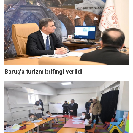
Baruş'a turizm brifingi verildi