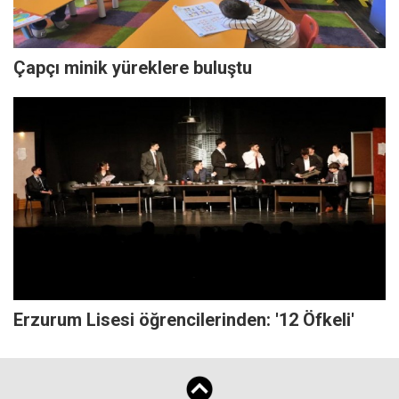
Çapçı minik yüreklere buluştu
Erzurum Lisesi öğrencilerinden: '12 Öfkeli'