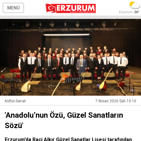
MENÜ
Erzurum
26°
Kültür-Sanat
7 Nisan 2026 Salı 10:10
'Anadolu’nun Özü, Güzel Sanatların
Sözü'
Erzurum’da Raci Alkır Güzel Sanatlar Lisesi tarafından