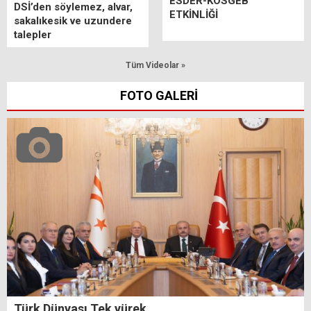
ESDER-KOSGEB
DSİ’den söylemez, alvar,
ETKİNLİĞİ
sakalıkesik ve uzundere
talepler
Tüm Videolar »
FOTO GALERİ
Türk Dünyası Tek yürek