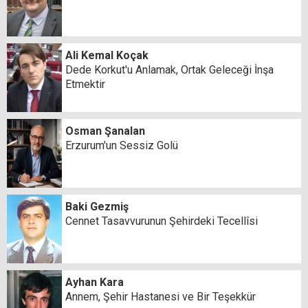
Ali Kemal Koçak
Dede Korkut'u Anlamak, Ortak Geleceği İnşa
Etmektir
Osman Şanalan
Erzurum'un Sessiz Golü
Baki Gezmiş
Cennet Tasavvurunun Şehirdeki Tecellîsi
Ayhan Kara
Annem, Şehir Hastanesi ve Bir Teşekkür