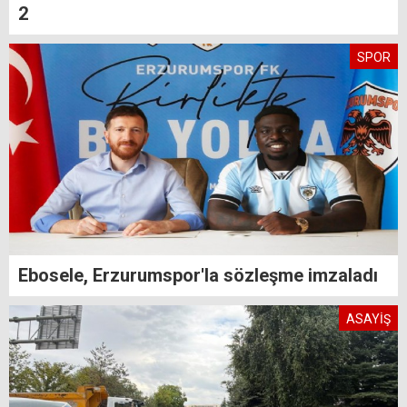
2
SPOR
Ebosele, Erzurumspor'la sözleşme imzaladı
ASAYİŞ