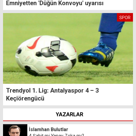
Emniyetten 'Düğün Konvoyu' uyarısı
SPOR
Trendyol 1. Lig: Antalyaspor 4 – 3
Keçiörengücü
YAZARLAR
İslamhan Bulutlar
4 Şahit mi Yapay Zeka mı?