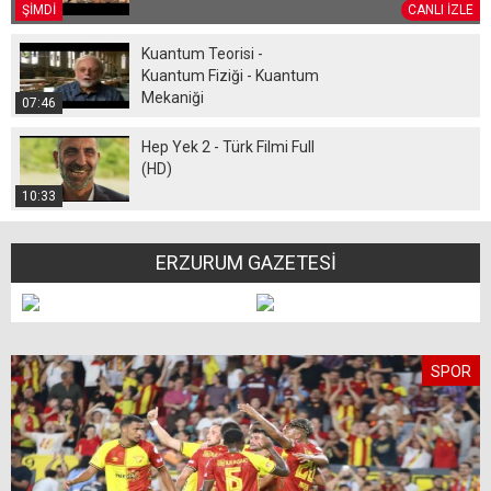
ŞİMDİ
CANLI İZLE
Kuantum Teorisi -
Kuantum Fiziği - Kuantum
Mekaniği
07:46
Hep Yek 2 - Türk Filmi Full
(HD)
10:33
ERZURUM GAZETESİ
SPOR