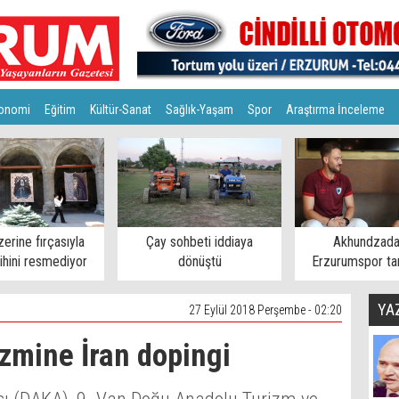
onomi
Eğitim
Kültür-Sanat
Sağlık-Yaşam
Spor
Araştırma İnceleme
zerine fırçasıyla
Çay sohbeti iddiaya
Akhundzada
rihini resmediyor
dönüştü
Erzurumspor tar
mesaj
YA
27 Eylül 2018 Perşembe - 02:20
zmine İran dopingi