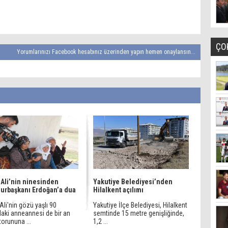
ÇO
Yorumlarınızı Facebook hesabınız üzerinden yapın hemen onaylansın...
Ali’nin ninesinden
Yakutiye Belediyesi’nden
rbaşkanı Erdoğan’a dua
Hilalkent açılımı
li'nin gözü yaşlı 90
Yakutiye İlçe Belediyesi, Hilalkent
daki anneannesi de bir an
semtinde 15 metre genişliğinde,
orununa ...
1,2 ...