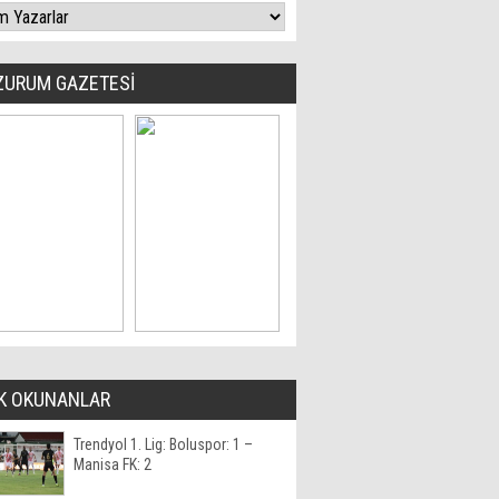
ZURUM GAZETESİ
K OKUNANLAR
Trendyol 1. Lig: Boluspor: 1 –
Manisa FK: 2