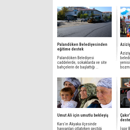
Palandöken Belediyesinden
Azizi
eğitime destek
Azizi
Palandöken Belediyesi
beledi
caddelerde, sokaklarda ve site
yenisi
bahçelerin de başlattığı ...
bozma
Umut Ali için umutlu bekleyiş
Çakır’
dest
Kars'ın Akyaka ilçesinde
hayvanları otlatırken geçtiği
İspir