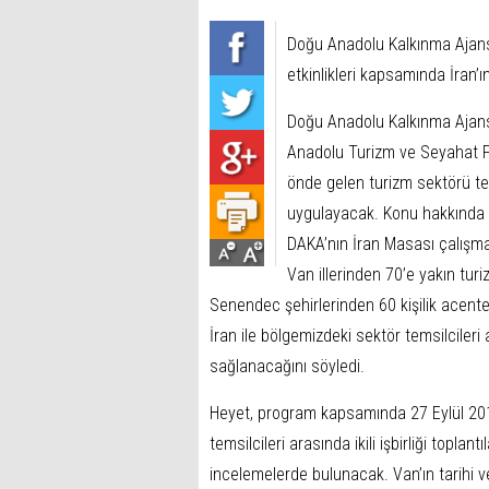
Doğu Anadolu Kalkınma Ajans
etkinlikleri kapsamında İran’ı
Doğu Anadolu Kalkınma Ajans
Anadolu Turizm ve Seyahat Fua
önde gelen turizm sektörü tem
uygulayacak. Konu hakkında 
DAKA’nın İran Masası çalışmal
Van illerinden 70’e yakın tur
Senendec şehirlerinden 60 kişilik acente
İran ile bölgemizdeki sektör temsilcileri 
sağlanacağını söyledi.
Heyet, program kapsamında 27 Eylül 2018
temsilcileri arasında ikili işbirliği topla
incelemelerde bulunacak. Van’ın tarihi ve