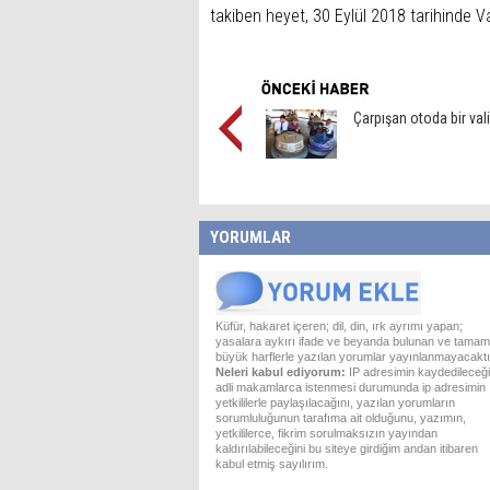
takiben heyet, 30 Eylül 2018 tarihinde V
Çarpışan otoda bir vali
YORUMLAR
Küfür, hakaret içeren; dil, din, ırk ayrımı yapan;
yasalara aykırı ifade ve beyanda bulunan ve tamam
büyük harflerle yazılan yorumlar yayınlanmayacaktı
Neleri kabul ediyorum:
IP adresimin kaydedileceği
adli makamlarca istenmesi durumunda ip adresimin
yetkililerle paylaşılacağını, yazılan yorumların
sorumluluğunun tarafıma ait olduğunu, yazımın,
yetkililerce, fikrim sorulmaksızın yayından
kaldırılabileceğini bu siteye girdiğim andan itibaren
kabul etmiş sayılırım.