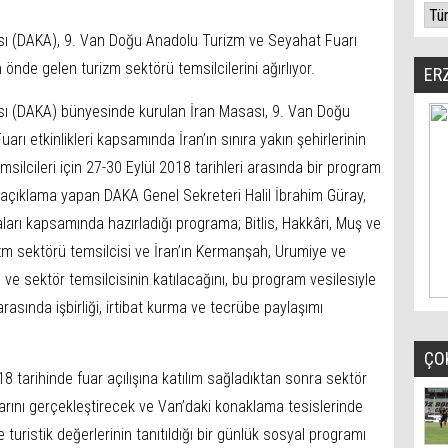
ı (DAKA), 9. Van Doğu Anadolu Turizm ve Seyahat Fuarı
n önde gelen turizm sektörü temsilcilerini ağırlıyor.
ER
ı (DAKA) bünyesinde kurulan İran Masası, 9. Van Doğu
rı etkinlikleri kapsamında İran’ın sınıra yakın şehirlerinin
silcileri için 27-30 Eylül 2018 tarihleri arasında bir program
açıklama yapan DAKA Genel Sekreteri Halil İbrahim Güray,
arı kapsamında hazırladığı programa; Bitlis, Hakkâri, Muş ve
izm sektörü temsilcisi ve İran’ın Kermanşah, Urumiye ve
 ve sektör temsilcisinin katılacağını, bu program vesilesiyle
arasında işbirliği, irtibat kurma ve tecrübe paylaşımı
ÇO
 tarihinde fuar açılışına katılım sağladıktan sonra sektör
ntılarını gerçekleştirecek ve Van’daki konaklama tesislerinde
 turistik değerlerinin tanıtıldığı bir günlük sosyal programı