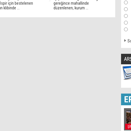
 İspir için bestelenen
gereğince mahallinde
n klibinde ...
düzenlenen, kurum ...
So
AR
E
Şİ