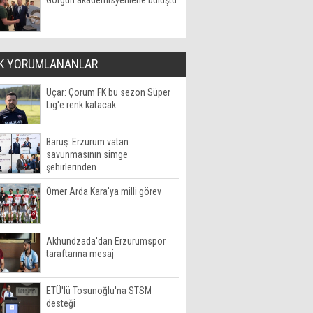
Görgün akademisyenlerle buluştu
K YORUMLANANLAR
Uçar: Çorum FK bu sezon Süper
Lig'e renk katacak
Baruş: Erzurum vatan
savunmasının simge
şehirlerinden
Ömer Arda Kara'ya milli görev
Akhundzada'dan Erzurumspor
taraftarına mesaj
ETÜ'lü Tosunoğlu'na STSM
desteği