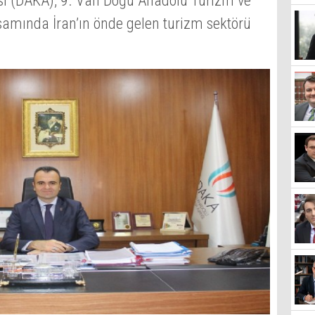
ı (DAKA), 9. Van Doğu Anadolu Turizm ve
psamında İran’ın önde gelen turizm sektörü