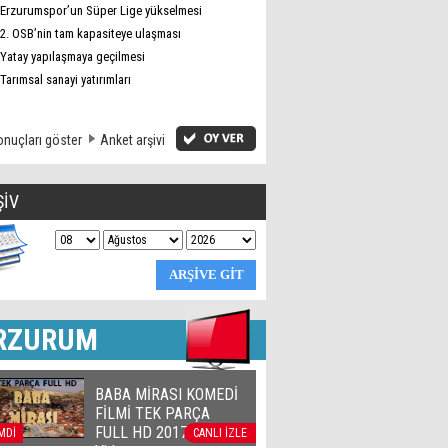
Erzurumspor’un Süper Lige yükselmesi
2. OSB’nin tam kapasiteye ulaşması
Yatay yapılaşmaya geçilmesi
Tarımsal sanayi yatırımları
nuçları göster
Anket arşivi
ŞİV
RZURUM
BABA MİRASI KOMEDİ
FİLMİ TEK PARÇA
FULL HD 2017 | Official
MDİ
CANLI İZLE