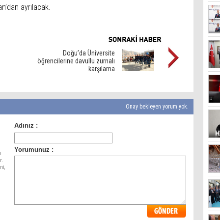
an’dan ayrılacak.
Doğu’da Üniversite
öğrencilerine davullu zurnalı
karşılama
Onay bekleyen yorum yok.
ı
r.
ni,