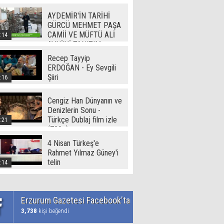
Video
AYDEMİR'İN TARİHİ
GÜRCÜ MEHMET PAŞA
CAMİİ VE MÜFTÜ ALİ
:14
AVNİ'Yİ TANITIM
Recep Tayyip
ERDOĞAN - Ey Sevgili
Şiiri
:16
Cengiz Han Dünyanın ve
Denizlerin Sonu -
Türkçe Dublaj film izle
:21
(720p)
4 Nisan Türkeş'e
Rahmet Yılmaz Güney'i
telin
:14
Erzurum Gazetesi Facebook'ta
3,738
kişi beğendi