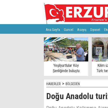
Ana Sayfa
Guncel
Asayiş
Siyaset
Ek
Türkiye
Teknoloji
Yeşilyurtlular Köy
Kilim ü
Şenliğinde buluştu
Türk ta
>
HABERLER
BÖLGEDEN
Doğu Anadolu turi