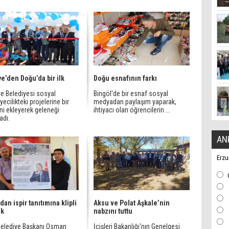
ye’den Doğu’da bir ilk
Doğu esnafının farkı
ye Belediyesi sosyal
Bingöl'de bir esnaf sosyal
yecilikteki projelerine bir
medyadan paylaşım yaparak,
ni ekleyerek geleneği
ihtiyacı olan öğrencilerin ...
dı.
AN
Erzu
dan ispir tanıtımına klipli
Aksu ve Polat Aşkale’nin
ek
nabzını tuttu
 Belediye Başkanı Osman
İçişleri Bakanlığı'nın Genelgesi