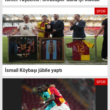
SPOR
İsmail Köybaşı jübile yaptı
SPOR