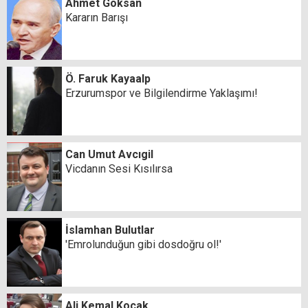
Ahmet Göksan
Kararın Barışı
Ö. Faruk Kayaalp
Erzurumspor ve Bilgilendirme Yaklaşımı!
Can Umut Avcıgil
Vicdanın Sesi Kısılırsa
İslamhan Bulutlar
'Emrolunduğun gibi dosdoğru ol!'
Ali Kemal Koçak